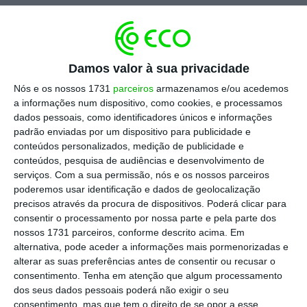
Lusíadas Saúde admite interesse em novas PPP
Ler Mais
Damos valor à sua privacidade
Nós e os nossos 1731
parceiros
armazenamos e/ou acedemos
a informações num dispositivo, como cookies, e processamos
“
É um ano que chamamos, em termos anglo-
dados pessoais, como identificadores únicos e informações
padrão enviadas por um dispositivo para publicidade e
saxónicos, que tem ‘ramp-up’ [aumento
conteúdos personalizados, medição de publicidade e
gradual], estamos em crescimento acelerado.
conteúdos, pesquisa de audiências e desenvolvimento de
O ano de 2025 é um ano marcado por forte
serviços.
Com a sua permissão, nós e os nossos parceiros
poderemos usar identificação e dados de geolocalização
investimento, quer em pessoas, quer em
precisos através da procura de dispositivos. Poderá clicar para
equipamentos e infraestruturas e, portanto, o
consentir o processamento por nossa parte e pela parte dos
crescimento das vendas situou-se na ordem
nossos 1731 parceiros, conforme descrito acima. Em
alternativa, pode aceder a informações mais pormenorizadas e
dos 474 milhões de euros, com um crescimento
alterar as suas preferências antes de consentir ou recusar o
relativamente a 2024 na ordem dos 14% e,
consentimento.
Tenha em atenção que algum processamento
naturalmente castigámos, em prol do
dos seus dados pessoais poderá não exigir o seu
consentimento, mas que tem o direito de se opor a esse