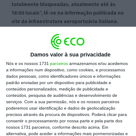
totalmente bloqueadas, atualmente até às
18:00 locais”, lê-se na informação publicada no
site
da infraestrutura aeroportuária italiana.
O aeroporto pede aos passageiros que não se
desloquem às instalações, a menos que
Damos valor à sua privacidade
tenham consultado previamente o estado do
Nós e os nossos 1731
parceiros
armazenamos e/ou acedemos
seu voo junto da companhia aérea, referindo
a informações num dispositivo, como cookies, e processamos
dados pessoais, como identificadores únicos e informações
fornecer mais informação em breve.
padrão enviadas por um dispositivo para publicidade e
conteúdos personalizados, medição de publicidade e
conteúdos, pesquisa de audiências e desenvolvimento de
Vulcão italiano Etna entra em erupção
serviços.
Com a sua permissão, nós e os nossos parceiros
poderemos usar identificação e dados de geolocalização
Ler Mais
precisos através da procura de dispositivos. Poderá clicar para
consentir o processamento por nossa parte e pela parte dos
nossos 1731 parceiros, conforme descrito acima. Em
O Instituto Nacional de Geofísica e
alternativa, pode aceder a informações mais pormenorizadas e