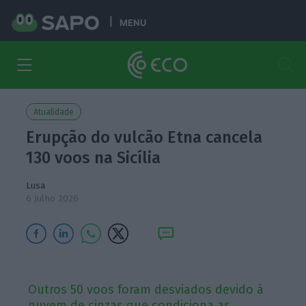
MENU
Atualidade
Erupção do vulcão Etna cancela
130 voos na Sicília
Lusa
6 Julho 2026
Outros 50 voos foram desviados devido à
nuvem de cinzas que condiciona as