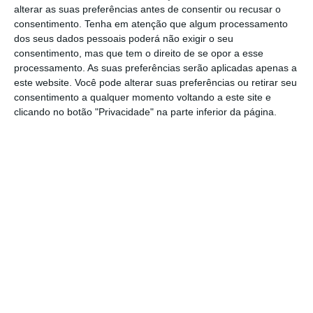
Vulcanologia da Itália (INGV) informou que as
alterar as suas preferências antes de consentir ou recusar o
consentimento.
Tenha em atenção que algum processamento
emissões de cinzas começaram na madrugada
dos seus dados pessoais poderá não exigir o seu
de domingo a partir de uma fenda no cume do
consentimento, mas que tem o direito de se opor a esse
vulcão. O aeroporto de Catânia-Fontanarossa
processamento. As suas preferências serão aplicadas apenas a
este website. Você pode alterar suas preferências ou retirar seu
é o mais importante do sul da Itália,
além de
consentimento a qualquer momento voltando a este site e
ser um dos que gera mais tráfego, com
clicando no botão "Privacidade" na parte inferior da página.
ligações importantes para Roma e Milão.
O Etna entrou num novo processo eruptivo
em 26 de junho, caracterizado pela expulsão
de lava, o que obrigou as autoridades
italianas a intensificar o nível de vigilância
sobre o vulcão. Segundo o INGV, os fluxos de
lava iniciados no final de junho cessaram no
sábado, mas esta nova e repentina emissão
de cinzas alterou os planos de milhares de