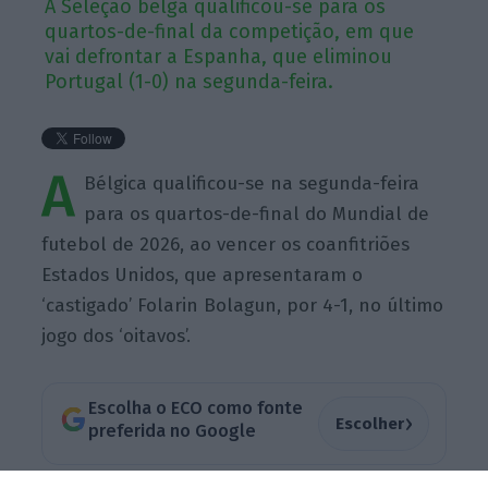
A Seleção belga qualificou-se para os
quartos-de-final da competição, em que
vai defrontar a Espanha, que eliminou
Portugal (1-0) na segunda-feira.
A
Bélgica qualificou-se na segunda-feira
para os quartos-de-final do Mundial de
futebol de 2026, ao vencer os coanfitriões
Estados Unidos, que apresentaram o
‘castigado’ Folarin Bolagun, por 4-1, no último
jogo dos ‘oitavos’.
Escolha o ECO como fonte
›
Escolher
preferida no Google