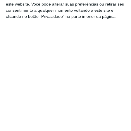
este website. Você pode alterar suas preferências ou retirar seu
consentimento a qualquer momento voltando a este site e
clicando no botão "Privacidade" na parte inferior da página.
https://eco.sapo.pt/2026/07/07/mundial2026-belgica-venceu-estados-unidos-e-a-batota-balogun/
Copiar
Assine o ECO Premium
No momento em que a informação é
mais importante do que nunca, apoie
o jornalismo independente e rigoroso.
De que forma? Assine o ECO Premium e
tenha acesso a notícias exclusivas, à
opinião que conta, às reportagens e
especiais que mostram o outro lado da