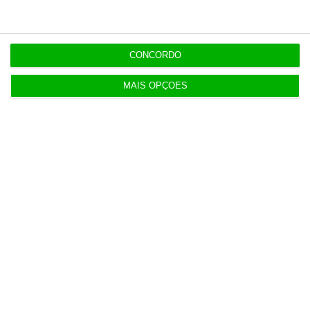
Eólicas para ‘alimentar’ Start Campus em consulta
pública
3 Agosto 2026
CONCORDO
MAIS OPÇÕES
Deloitte Legal Telles assessora sócios da Bruma
4 Agosto 2026
Águas de Portugal alvo de ciberataque
4 Agosto 2026
Destroços de foguetão da SpaceX deverão colidir
com Lua
5 Agosto 2026