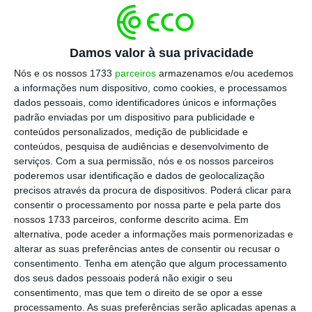
Charles De Ketelaere, aos nove e 33 minutos,
Hans Vanaken, aos 57, e Romelu Lukaku, aos
90+3, apontaram os tentos dos belgas,
Damos valor à sua privacidade
enquanto Malik Tillman marcou, aos 31, o
Nós e os nossos 1733
parceiros
armazenamos e/ou acedemos
golo dos locais, de livre direto, após uma falta
a informações num dispositivo, como cookies, e processamos
dados pessoais, como identificadores únicos e informações
sobre Balogun, que viu o vermelho nos ’16
padrão enviadas por um dispositivo para publicidade e
avos’ e foi ‘despenalizado’ pela FIFA, numa
conteúdos personalizados, medição de publicidade e
decisão inexplicável.
conteúdos, pesquisa de audiências e desenvolvimento de
serviços.
Com a sua permissão, nós e os nossos parceiros
poderemos usar identificação e dados de geolocalização
precisos através da procura de dispositivos. Poderá clicar para
Nos quartos-de-final, na sexta-feira, em
consentir o processamento por nossa parte e pela parte dos
Inglewood, pela 12 horas locais (20 horas em
nossos 1733 parceiros, conforme descrito acima. Em
alternativa, pode aceder a informações mais pormenorizadas e
Lisboa), a Bélgica defronta a Espanha,
alterar as suas preferências antes de consentir ou recusar o
campeã mundial em 2010, que eliminou
consentimento.
Tenha em atenção que algum processamento
Portugal (1-0).
dos seus dados pessoais poderá não exigir o seu
consentimento, mas que tem o direito de se opor a esse
processamento. As suas preferências serão aplicadas apenas a