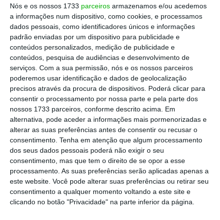
Nós e os nossos 1733
parceiros
armazenamos e/ou acedemos
a informações num dispositivo, como cookies, e processamos
“
Silvana é uma economista respeitada a nível
dados pessoais, como identificadores únicos e informações
padrão enviadas por um dispositivo para publicidade e
mundial que combina realizações académicas
conteúdos personalizados, medição de publicidade e
notáveis com uma vasta experiência na
conteúdos, pesquisa de audiências e desenvolvimento de
elaboração de políticas e um envolvimento
serviços.
Com a sua permissão, nós e os nossos parceiros
poderemos usar identificação e dados de geolocalização
estreito com instituições internacionais de
precisos através da procura de dispositivos. Poderá clicar para
renome
“, afirma Kristalina Georgieva, citada
consentir o processamento por nossa parte e pela parte dos
num
comunicado
divulgado na página oficial
nossos 1733 parceiros, conforme descrito acima. Em
alternativa, pode aceder a informações mais pormenorizadas e
do FMI.
alterar as suas preferências antes de consentir ou recusar o
consentimento.
Tenha em atenção que algum processamento
Georgieva sublinha também a “liderança
dos seus dados pessoais poderá não exigir o seu
consentimento, mas que tem o direito de se opor a esse
intelectual” e a “experiência política” de
processamento. As suas preferências serão aplicadas apenas a
Silvana, que, combinadas, “ajudarão a
este website. Você pode alterar suas preferências ou retirar seu
garantir que o trabalho analítico do FMI, bem
consentimento a qualquer momento voltando a este site e
clicando no botão "Privacidade" na parte inferior da página.
como a supervisão multilateral e o