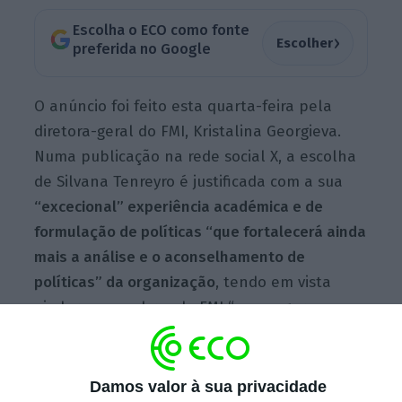
Escolha o ECO como fonte
›
Escolher
preferida no Google
O anúncio foi feito esta quarta-feira pela
diretora-geral do FMI, Kristalina Georgieva.
Numa publicação na rede social X, a escolha
de Silvana Tenreyro é justificada com a sua
“excecional” experiência académica e de
formulação de políticas “que fortalecerá ainda
mais a análise e o aconselhamento de
políticas” da organização
, tendo em vista
ajudar os membros do FMI “a navegar numa
economia global complexa”.
Damos valor à sua privacidade
Tweet from @KGeorgieva