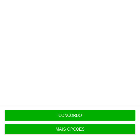
De que forma? Assine o ECO Premium e
tenha acesso a notícias exclusivas, à
opinião que conta, às reportagens e
especiais que mostram o outro lado da
história.
Esta assinatura é uma forma de apoiar
o ECO e os seus jornalistas. A nossa
contrapartida é o jornalismo
independente, rigoroso e credível.
Assine já
Veja todos os planos
CONCORDO
MAIS OPÇÕES