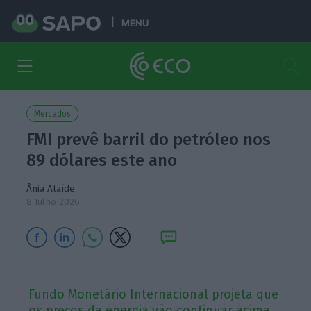
MENU
Mercados
FMI prevê barril do petróleo nos
89 dólares este ano
Ânia Ataíde
8 Julho 2026
Fundo Monetário Internacional projeta que
os preços da energia vão continuar acima