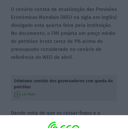
O cenário consta da atualização das Previsões
Económicas Mundiais (WEO na sigla em inglês)
divulgado esta quarta-feira pela instituição.
No documento, o FMI projeta um preço médio
do petróleo bruto cerca de 9% acima do
pressuposto considerado no cenário de
referência do WEO de abril.
Otimismo contido dos governadores com queda do
petróleo
Ler Mais
Dando nota de que os cessar-fogos e o
memorando de entendimento entre o Irão e