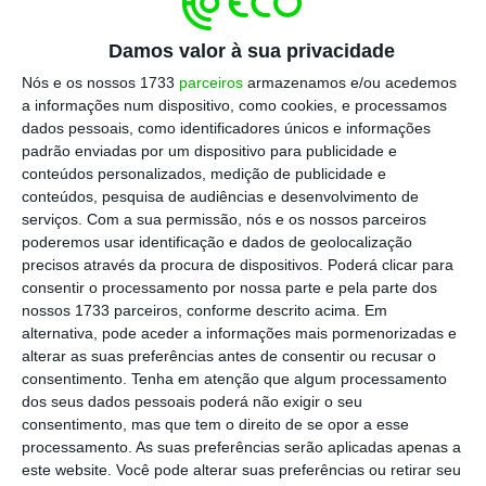
os Estados Unidos contribuíram ao longo das
últimas semanas para uma descida das
Damos valor à sua privacidade
cotações face aos máximos registados em
Nós e os nossos 1733
parceiros
armazenamos e/ou acedemos
abril, o FMI assinala, contudo, que
os preços
a informações num dispositivo, como cookies, e processamos
da energia mantêm-se cerca de 25% acima dos
dados pessoais, como identificadores únicos e informações
padrão enviadas por um dispositivo para publicidade e
níveis anteriores ao início da guerra.
conteúdos personalizados, medição de publicidade e
conteúdos, pesquisa de audiências e desenvolvimento de
Neste sentido, explica que a curva de futuros
serviços.
Com a sua permissão, nós e os nossos parceiros
poderemos usar identificação e dados de geolocalização
do petróleo apresenta-se em
backwardation,
precisos através da procura de dispositivos. Poderá clicar para
isto é,
os preços à vista são superiores aos
consentir o processamento por nossa parte e pela parte dos
preços dos contratos de futuros, até ao final
nossos 1733 parceiros, conforme descrito acima. Em
alternativa, pode aceder a informações mais pormenorizadas e
de 2026, refletindo as perturbações na oferta
alterar as suas preferências antes de consentir ou recusar o
e o aumento do risco geopolítico.
consentimento.
Tenha em atenção que algum processamento
dos seus dados pessoais poderá não exigir o seu
consentimento, mas que tem o direito de se opor a esse
Ainda assim, a curva de futuros aponta para
processamento. As suas preferências serão aplicadas apenas a
um preço médio do petróleo de 78 dólares
este website. Você pode alterar suas preferências ou retirar seu