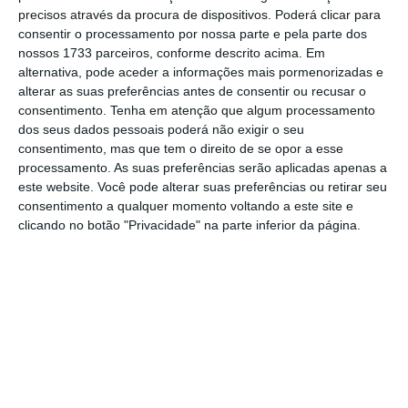
precisos através da procura de dispositivos. Poderá clicar para
na lei”, afirmou, acrescentando que
consentir o processamento por nossa parte e pela parte dos
apresentou a proposta numa reunião com os
nossos 1733 parceiros, conforme descrito acima. Em
presidentes das câmaras dos municípios onde
alternativa, pode aceder a informações mais pormenorizadas e
alterar as suas preferências antes de consentir ou recusar o
se têm registado mais problemas
consentimento.
Tenha em atenção que algum processamento
relacionados com esta matéria.
dos seus dados pessoais poderá não exigir o seu
consentimento, mas que tem o direito de se opor a esse
processamento. As suas preferências serão aplicadas apenas a
Travar chapéus-de-sol frente a concessões é um
este website. Você pode alterar suas preferências ou retirar seu
“abuso”
consentimento a qualquer momento voltando a este site e
Ler Mais
clicando no botão "Privacidade" na parte inferior da página.
Segundo Maria da Graça Carvalho, os autarcas
receberam bem a sugestão e manifestaram
disponibilidade para a concretizar. “Eu acho
que [os mapas informativos] resolvem muito”,
sustentou. A governante reconheceu que a