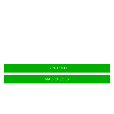
8:49
Notas da 2.ª fase e reapreciações saem hoje
8:22
Galp reclama “tratamento equitativo” após nova
taxa
7:55
Portugueses compram mais de seis pares de
calçado por ano
CONCORDO
MAIS OPÇÕES
7:54
Um em cada três governantes declarou ter
empresas