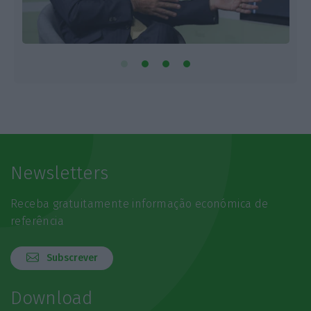
Newsletters
Receba gratuitamente informação económica de
referência
Subscrever
Download