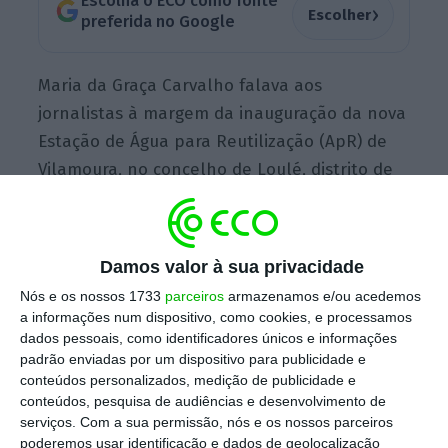
Escolha o ECO como fonte
›
Escolher
preferida no Google
Maria da Graça Carvalho falava aos
jornalistas à margem da inauguração da nova
Estação de Água para Reutilização (ApR) de
Vilamoura, no concelho de Loulé, distrito de
Faro, quando questionada sobre a polémica
em torno da colocação de chapéus-de-sol em
frente às áreas concessionadas em várias
Damos valor à sua privacidade
praias da região algarvia.
Nós e os nossos 1733
parceiros
armazenamos e/ou acedemos
a informações num dispositivo, como cookies, e processamos
dados pessoais, como identificadores únicos e informações
A
governante explicou que a elaboração
padrão enviadas por um dispositivo para publicidade e
conteúdos personalizados, medição de publicidade e
destes mapas resulta de uma recomendação
conteúdos, pesquisa de audiências e desenvolvimento de
sua e não de uma obrigação prevista na lei.
“O
serviços.
Com a sua permissão, nós e os nossos parceiros
mapa foi uma recomendação minha, não está
poderemos usar identificação e dados de geolocalização