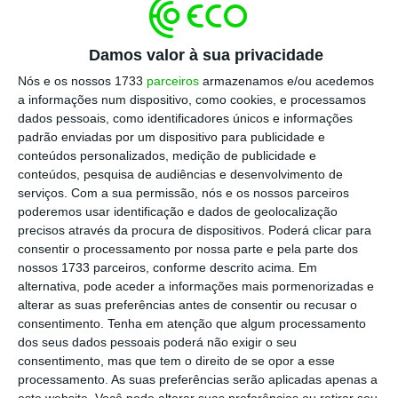
perdas médias estimadas de Imposto Sobre os
Produtos Petrolíferos e 417 milhões de euros
Damos valor à sua privacidade
referem-se às perdas médias estimadas de
Nós e os nossos 1733
parceiros
armazenamos e/ou acedemos
Imposto sobre o Valor Acrescentado
(IVA).
a informações num dispositivo, como cookies, e processamos
dados pessoais, como identificadores únicos e informações
padrão enviadas por um dispositivo para publicidade e
Combustíveis. Ministra pede agora à ERSE análise
conteúdos personalizados, medição de publicidade e
aos preços
conteúdos, pesquisa de audiências e desenvolvimento de
Ler Mais
serviços.
Com a sua permissão, nós e os nossos parceiros
poderemos usar identificação e dados de geolocalização
precisos através da procura de dispositivos. Poderá clicar para
O
estudo estima que, em média, tenham sido
consentir o processamento por nossa parte e pela parte dos
nossos 1733 parceiros, conforme descrito acima. Em
importados de forma não declarada um valor
alternativa, pode aceder a informações mais pormenorizadas e
total de 1.416,66 milhões de litros de
alterar as suas preferências antes de consentir ou recusar o
combustível branco (gasóleo e gasolina)
, o
consentimento.
Tenha em atenção que algum processamento
dos seus dados pessoais poderá não exigir o seu
equivalente a cerca de 17 000 camiões-
consentimento, mas que tem o direito de se opor a esse
cisterna. Os volumes não declarados têm
processamento. As suas preferências serão aplicadas apenas a
impacto direto na liquidação do ISP e do IVA,
este website. Você pode alterar suas preferências ou retirar seu