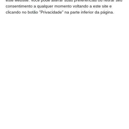
consentimento a qualquer momento voltando a este site e
bem como no cumprimento das obrigações
clicando no botão "Privacidade" na parte inferior da página.
de incorporação de biocombustíveis e de
constituição de reservas obrigatórias. No que
diz respeito às reservas, o impacto económico
é quantificado em 7,27 milhões de euros e, no
que toca os biocombustíveis, a perda é de
21,27 milhões de euros.
O estudo indica que os desvios observados
estão predominantemente associados a
operações de importação terrestre não
declarada de combustíveis brancos (gasolina
e gasóleo), “alegadamente realizadas por
operadores de menores dimensões no
mercado nacional”, distintos do universo de
associados da Epcol.