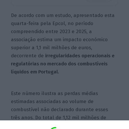
De acordo com um estudo, apresentado esta
quarta-feira pela Epcol, no período
compreendido entre 2023 e 2025, a
associação estima um impacto económico
superior a 1,1 mil milhões de euros,
decorrente de
irregularidades operacionais e
regulatórias no mercado dos combustíveis
líquidos em Portugal.
Este número ilustra as perdas médias
estimadas associadas ao volume de
combustível não declarado durante esses
três anos. Do total de 1,12 mil milhões de
euros,
704 milhões de euros dizem respeito às