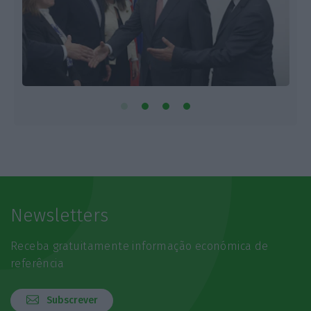
Newsletters
Receba gratuitamente informação económica de
referência
Subscrever