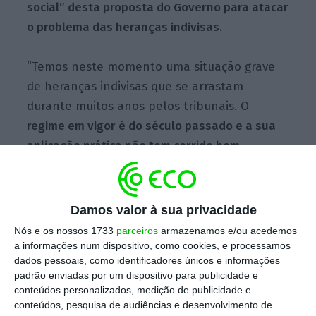
social” desta proposta do Governo para atacar
o problema das heranças indivisas.
“Temos neste momento uma situação grave
de heranças indivisas que se arrastam
durante muitos anos pelos tribunais. O
regime em vigor é do século passado e a sua
aplicação prática não tem corrido bem,
levando muitas vezes a divergência e conflitos
dentro das famílias
e, ainda, a muita
burocracia”, observou.
Damos valor à sua privacidade
Nós e os nossos 1733
parceiros
armazenamos e/ou acedemos
Paulo Marcelo situou em
485 mil os
a informações num dispositivo, como cookies, e processamos
dados pessoais, como identificadores únicos e informações
alojamentos familiares vago
s. Em relação aos
padrão enviadas por um dispositivo para publicidade e
prédios rústicos estimou a existência “de 3,4
conteúdos personalizados, medição de publicidade e
milhões paralisados, sem um dono definido, o
conteúdos, pesquisa de audiências e desenvolvimento de