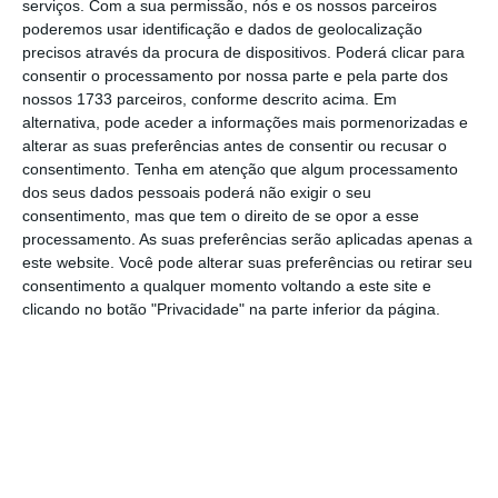
serviços.
Com a sua permissão, nós e os nossos parceiros
que leva a que estes terrenos não sejam
poderemos usar identificação e dados de geolocalização
tratados, não sejam limpos”, tornando-os
precisos através da procura de dispositivos. Poderá clicar para
propícios a incêndios.
consentir o processamento por nossa parte e pela parte dos
nossos 1733 parceiros, conforme descrito acima. Em
alternativa, pode aceder a informações mais pormenorizadas e
Heranças indivisas. PS admite “aperfeiçoar”
alterar as suas preferências antes de consentir ou recusar o
proposta
consentimento.
Tenha em atenção que algum processamento
dos seus dados pessoais poderá não exigir o seu
Ler Mais
consentimento, mas que tem o direito de se opor a esse
processamento. As suas preferências serão aplicadas apenas a
este website. Você pode alterar suas preferências ou retirar seu
Na sua intervenção, o deputado do PSD
consentimento a qualquer momento voltando a este site e
sinalizou ainda a possibilidade de um novo
clicando no botão "Privacidade" na parte inferior da página.
consenso político com o
PS
sobre a revisão do
regime da propriedade rústica — tema que os
socialistas consideram prioritário -,
assegurando haver disponibilidade, em
setembro, no começo da nova sessão
legislativa, “de
olhar com espírito construtivo
”