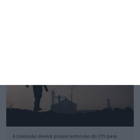
CE considera mais licenças de
carbono grátis para indústria
Ana Batalha Oliveira,
8 Julho 2026
A Comissão deverá propor extensão do ETS para