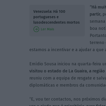
“Há muit
Venezuela: Há 100
partir,
po
portugueses e
semana 
lusodescendentes mortos
boa notí
Ler Mais
Portant
terreno
estamos a incentivar e a ajudar a que 
Emídio Sousa iniciou na quarta-feira u
visitou o estado de La Guaira, a regiã
reuniu com a equipa de resgate e sal
diplomáticas e membros da comunidad
“E, vou ter contactos, nos próximos d