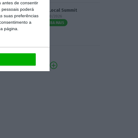
s antes de consentir
 pessoais poderá
3.º Local Summit
s suas preferências
07/10/2026
 consentimento a
SAIBA MAIS
da página.