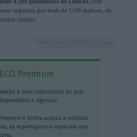
reram a 200 quilómetros de Caracas
, com
ram seguidos por mais de 1.100 réplicas, de
stados Unidos.
https://eco.sapo.pt/2026/07/09/tap-retoma-voos-para-a-venezuela-na-segunda-feira/
Copiar
 ECO Premium
mação é mais importante do que
dependente e rigoroso.
Premium e tenha acesso a notícias
nta, às reportagens e especiais que
ória.