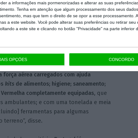
e trouxeram.
eder a informações mais pormenorizadas e alterar as suas preferência
timento.
Tenha em atenção que algum processamento dos seus dados
nsentimento, mas que tem o direito de se opor a esse processamento. A
plicou que “a primeira fase, que é a de
as a este website. Você pode alterar suas preferências ou retirar seu
nto e resgate, terminou” e que
“hoje [quarta-
tando a este site e clicando no botão "Privacidade" na parte inferior 
encontrar alguém com vida nos escombros será
mpossível
. Só mesmo um milagre”.
AIS OPÇÕES
CONCORDO
entramos na fase 2, que é a da ajuda
a força aérea carregados com ajuda
os
kits
de alimentos; higiene; saneamento;
z Vermelha completamente equipadas
, que
s ambulantes; e com uma tonelada e meia
ncluindo] ferramentas para algumas
 terreno”, disse.