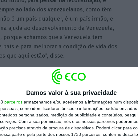
r do futuro, para pensar na reconstrução, e
 sempre ao lado dos venezuelanos
, como têm
 não é um país qualquer, é um país irmão, e
 na ajuda ao desenvolvimento da Venezuela,
, porque achamos que a Venezuela tem
 país e para melhorar a condição de vida dos
 que aqui estão”, disse.
usa a Caracas este ano, “esta, infelizmente”,
 a Venezuela sofreu”.
“Mas desde a primeira
Damos valor à sua privacidade
meira fase, com o envio de equipas de
 logo, em 24 horas, enviar uma equipa de 64
33
parceiros
armazenamos e/ou acedemos a informações num dispositi
essoais, como identificadores únicos e informações padrão enviadas 
 equipamento, sapadores, GNR, bombeiros”,
conteúdos personalizados, medição de publicidade e conteúdos, pesqui
 conjunto e efetivos experimentados, que
serviços.
Com a sua permissão, nós e os nossos parceiros poderemos 
ção precisos através da procura de dispositivos. Poderá clicar para co
em Marrocos, muito útil pelas capacidades
ossa parte e pela parte dos nossos 1733 parceiros, conforme descrit