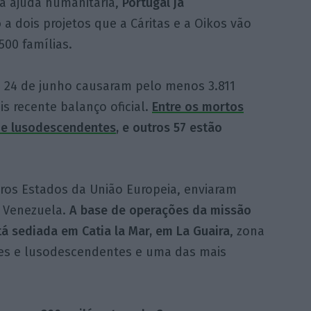
da ajuda humanitária,
Portugal já
o
a dois projetos que a Cáritas e a Oikos vão
500 famílias.
 24 de junho causaram pelo menos 3.811
s recente balanço oficial.
Entre os mortos
 e lusodescendentes
, e outros 57 estão
tros Estados da União Europeia, enviaram
 Venezuela.
A base de operações da missão
á sediada em Catia la Mar, em La Guaira
, zona
es e lusodescendentes e uma das mais