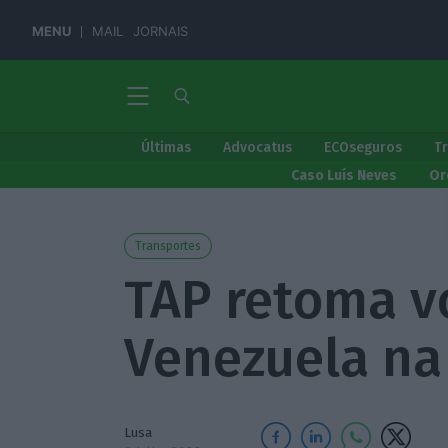
MENU
MAIL
JORNAIS
Últimas
Advocatus
ECOseguros
T
Caso Luís Neves
Or
Transportes
TAP retoma v
Venezuela na
Lusa