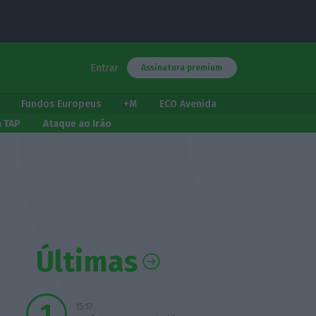
Entrar
Assinatura premium
Fundos Europeus
+M
ECO Avenida
a TAP
Ataque ao Irão
Últimas
15:17