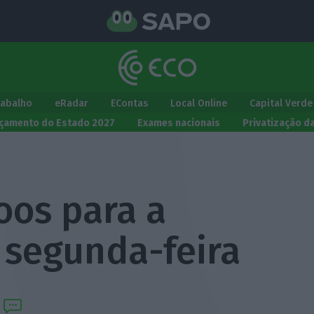
rabalho
eRadar
EContas
Local Online
Capital Verde
çamento do Estado 2027
Exames nacionais
Privatização d
oos para a
 segunda-feira