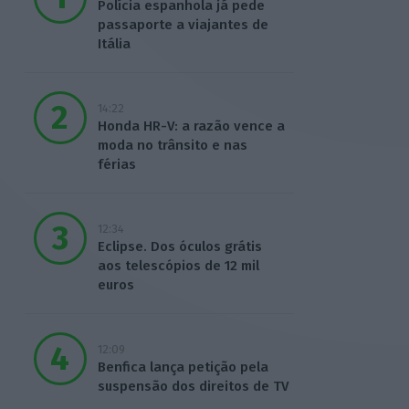
Polícia espanhola já pede
passaporte a viajantes de
Itália
14:22
Honda HR-V: a razão vence a
moda no trânsito e nas
férias
12:34
Eclipse. Dos óculos grátis
aos telescópios de 12 mil
euros
12:09
Benfica lança petição pela
suspensão dos direitos de TV