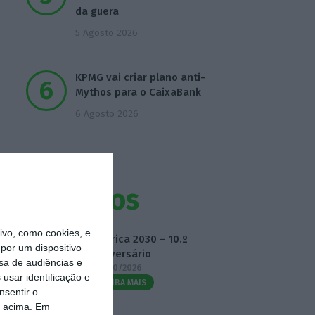
da guera
5 Agosto 2026
KPMG vai criar plano anti-
Mythos para o CaixaBank
6 Agosto 2026
Eventos
vo, como cookies, e
Fábrica 2030 – 10.º
por um dispositivo
Aniversário
sa de audiências e
14/10/2026
usar identificação e
SAIBA MAIS
nsentir o
o acima. Em