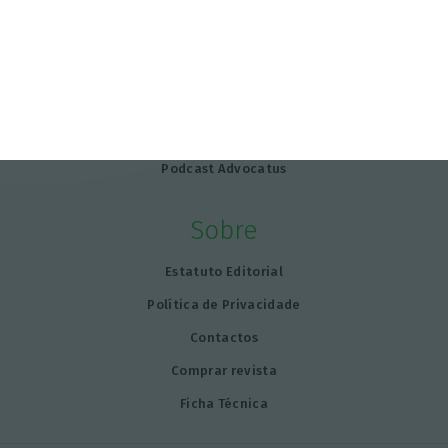
Advogado do mês
Negócio do mês
Sociedade do mês
As escolhas de…
Opinião
Podcast Advocatus
Sobre
Estatuto Editorial
Política de Privacidade
Contactos
Comprar revista
Ficha Técnica