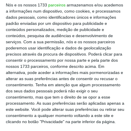
Nós e os nossos 1733
parceiros
armazenamos e/ou acedemos
a informações num dispositivo, como cookies, e processamos
dados pessoais, como identificadores únicos e informações
Sócrates ficou novamente sem advogado de defesa
padrão enviadas por um dispositivo para publicidade e
no processo Marquês. O Tribunal vai pedir à Ordem
conteúdos personalizados, medição de publicidade e
conteúdos, pesquisa de audiências e desenvolvimento de
dos Advogados que seja nomeado um oficioso. Será
serviços.
Com a sua permissão, nós e os nossos parceiros
que pode, segundo regras do apoio judiciário?
poderemos usar identificação e dados de geolocalização
precisos através da procura de dispositivos. Poderá clicar para
Ver Descodificador
consentir o processamento por nossa parte e pela parte dos
nossos 1733 parceiros, conforme descrito acima. Em
alternativa, pode aceder a informações mais pormenorizadas e
alterar as suas preferências antes de consentir ou recusar o
A escolha de um advogado oficioso para José Sócrates pela
consentimento.
Tenha em atenção que algum processamento
Ordem é aleatória?
dos seus dados pessoais poderá não exigir o seu
consentimento, mas que tem o direito de se opor a esse
Pode ser escolhido qualquer advogado que esteja inscrito
processamento. As suas preferências serão aplicadas apenas a
na Ordem para oficioso?
este website. Você pode alterar suas preferências ou retirar seu
O advogado nomeado pela Ordem é obrigado a aceitar ou
consentimento a qualquer momento voltando a este site e
pode recusar?
clicando no botão "Privacidade" na parte inferior da página.