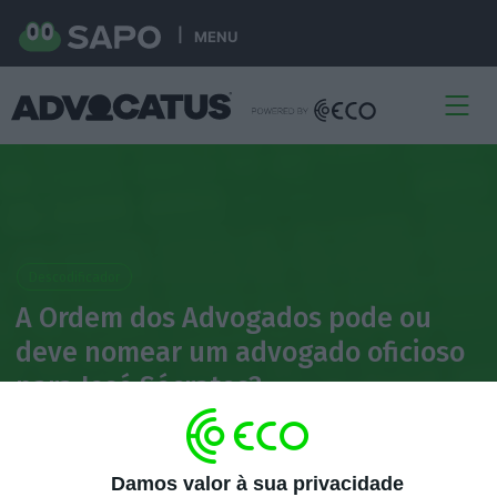
MENU
Descodificador
A Ordem dos Advogados pode ou
deve nomear um advogado oficioso
para José Sócrates?
Filipa Ambrósio de Sousa
24 Fevereiro 2026
Damos valor à sua privacidade