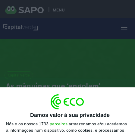
MENU
Capital Verde
As máquinas que ‘engolem’
garrafas em troca de cêntimos
estão aí. Saiba como
funcionam
Damos valor à sua privacidade
Nós e os nossos 1733
parceiros
armazenamos e/ou acedemos
Ana Batalha Oliveira
a informações num dispositivo, como cookies, e processamos