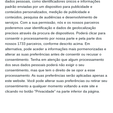
10 Abril 2026
dados pessoais, como identificadores únicos e informações
padrão enviadas por um dispositivo para publicidade e
conteúdos personalizados, medição de publicidade e
conteúdos, pesquisa de audiências e desenvolvimento de
serviços.
Com a sua permissão, nós e os nossos parceiros
poderemos usar identificação e dados de geolocalização
precisos através da procura de dispositivos. Poderá clicar para
Como é que vai ser
consentir o processamento por nossa parte e pela parte dos
nossos 1733 parceiros, conforme descrito acima. Em
discriminado o valor do
alternativa, pode aceder a informações mais pormenorizadas e
depósito de reembolso na
alterar as suas preferências antes de consentir ou recusar o
fatura, quando compro a
consentimento.
Tenha em atenção que algum processamento
dos seus dados pessoais poderá não exigir o seu
embalagem?
consentimento, mas que tem o direito de se opor a esse
processamento. As suas preferências serão aplicadas apenas a
4 de 11
este website. Você pode alterar suas preferências ou retirar seu
O valor do depósito e reembolso
vai estar explícito
consentimento a qualquer momento voltando a este site e
na fatura logo abaixo do preço
de cada um dos
clicando no botão "Privacidade" na parte inferior da página.
produtos que tiver embalagens reembolsáveis.