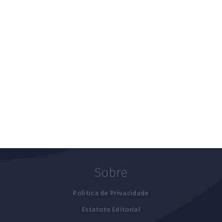
Subscrever
Explorar
Últimas
Advocatus
ECOseguros
Trabalho
Newsletters
Autores
Sobre
Política de Privacidade
Estatuto Editorial