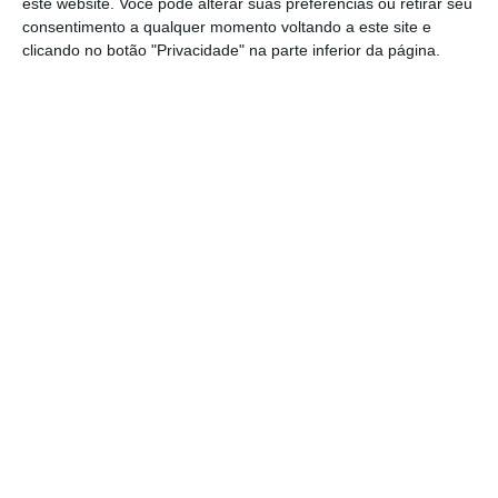
este website. Você pode alterar suas preferências ou retirar seu
São elas:
consentimento a qualquer momento voltando a este site e
clicando no botão "Privacidade" na parte inferior da página.
Numerário
: O consumidor recebe um
talão e apresenta-o na caixa do
estabelecimento, onde lhe devolvem o
montante em dinheiro.
Talão para desconto
: Recebe um talão
que possibilita descontar o valor a
receber nas próximas compras,
novamente entregando o talão na
caixa.
Cartão do supermercado
: O valor pode
ser carregado no cartão do