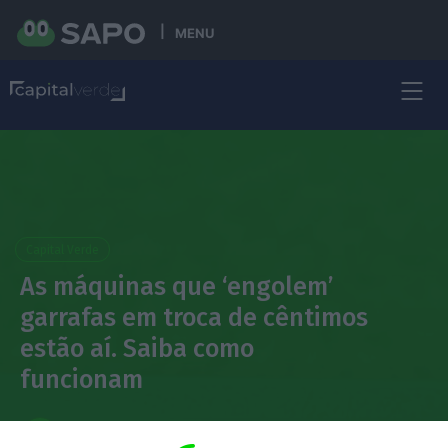
MENU
Capital Verde
As máquinas que ‘engolem’
garrafas em troca de cêntimos
estão aí. Saiba como
funcionam
Ana Batalha Oliveira