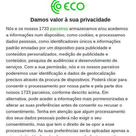
10 Abril 2026
Damos valor à sua privacidade
Nós e os nossos 1733
parceiros
armazenamos e/ou acedemos
a informações num dispositivo, como cookies, e processamos
dados pessoais, como identificadores únicos e informações
Como recebo de volta o meu
padrão enviadas por um dispositivo para publicidade e
dinheiro?
conteúdos personalizados, medição de publicidade e
conteúdos, pesquisa de audiências e desenvolvimento de
8 de 11
serviços.
Com a sua permissão, nós e os nossos parceiros
poderemos usar identificação e dados de geolocalização
Primeiro, o consumidor
tem de devolver as
precisos através da procura de dispositivos. Poderá clicar para
embalagens, depositando-as uma a uma na “boca”
consentir o processamento por nossa parte e pela parte dos
da máquina
. A máquina identifica a embalagem
nossos 1733 parceiros, conforme descrito acima. Em
através do código e verifica se está em condições de
alternativa, pode aceder a informações mais pormenorizadas e
ser aceite. Depois, deve selecionar a forma como
alterar as suas preferências antes de consentir ou recusar o
consentimento.
Tenha em atenção que algum processamento
deseja receber o reembolso.
dos seus dados pessoais poderá não exigir o seu
consentimento, mas que tem o direito de se opor a esse
Vão estar disponíveis quatro modalidades para
processamento. As suas preferências serão aplicadas apenas a
receber o reembolso
, à escolha dos consumidores.