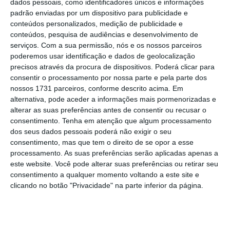
dados pessoais, como identificadores únicos e informações
padrão enviadas por um dispositivo para publicidade e
A União Europeia chegou a acordo para atrasar a
conteúdos personalizados, medição de publicidade e
conteúdos, pesquisa de audiências e desenvolvimento de
imposição da lei que regula a IA na Europa, com
serviços.
Com a sua permissão, nós e os nossos parceiros
prazos adiados e novas proibições contra conteúdos
poderemos usar identificação e dados de geolocalização
sexuais gerados por IA.
precisos através da procura de dispositivos. Poderá clicar para
consentir o processamento por nossa parte e pela parte dos
Ver Descodificador
nossos 1731 parceiros, conforme descrito acima. Em
alternativa, pode aceder a informações mais pormenorizadas e
alterar as suas preferências antes de consentir ou recusar o
consentimento.
Tenha em atenção que algum processamento
O que é o AI Act?
dos seus dados pessoais poderá não exigir o seu
consentimento, mas que tem o direito de se opor a esse
O que muda concretamente no AI Act com o novo acordo?
processamento. As suas preferências serão aplicadas apenas a
este website. Você pode alterar suas preferências ou retirar seu
O que levou a União Europeia a adiar algumas regras?
consentimento a qualquer momento voltando a este site e
clicando no botão "Privacidade" na parte inferior da página.
Porque é que a Alemanha teve um papel tão importante nas
negociações?
Como saber se a sua empresa está abrangida pelo AI Act?