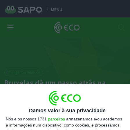
MENU
Inteligência Artificial
Bruxelas dá um passo atrás na
aplicação do AI Act. O que muda?
Tiago Alexandre Pereira
Damos valor à sua privacidade
9 Maio 2026
Nós e os nossos 1731
parceiros
armazenamos e/ou acedemos
a informações num dispositivo, como cookies, e processamos