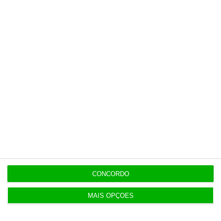
Quem vai fiscalizar o cumprimento do AI Act?
Esta nova proposta fragiliza o AI Act?
Quais os próximos passos?
https://eco.sapo.pt/descodificador/bruxelas-da-um-passo-atras-na-aplicacao-do-ai-act-o-que-muda/
Copiar
CONCORDO
MAIS OPÇÕES
Newsletters