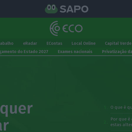
rabalho
eRadar
EContas
Local Online
Capital Verde
çamento do Estado 2027
Exames nacionais
Privatização d
 quer
O que é q
ar
Por que é
estas alte