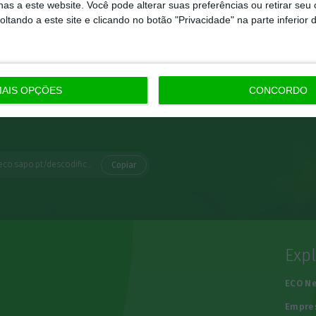
as a este website. Você pode alterar suas preferências ou retirar seu
tando a este site e clicando no botão "Privacidade" na parte inferior 
AIS OPÇÕES
CONCORDO
https://eco.sapo.pt/descodificador/bruxelas-quer-simplificar-comunicacoes-de-informacao-orcamental-dos-estados-membros-o-que-muda/
Copiar
Exp
e
ECO N
Empre