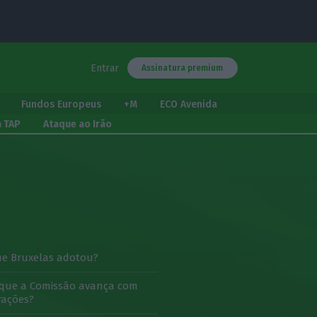
Entrar
Assinatura premium
Fundos Europeus
+M
ECO Avenida
a TAP
Ataque ao Irão
ue Bruxelas adotou?
 que a Comissão avança com
rações?