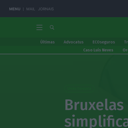
MENU
MAIL
JORNAIS
Últimas
Advocatus
ECOseguros
T
Caso Luís Neves
Or
União Europeia
Bruxelas
simplific