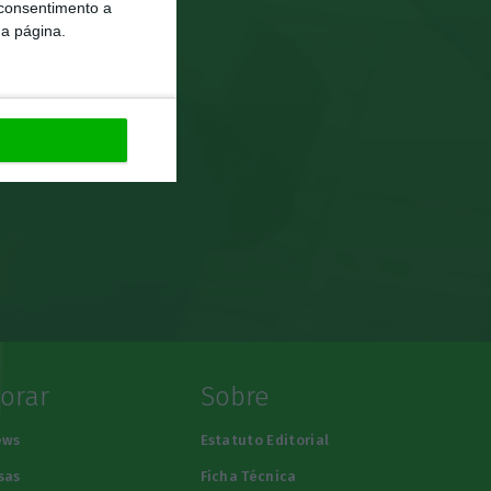
 consentimento a
da página.
lorar
Sobre
ews
Estatuto Editorial
sas
Ficha Técnica