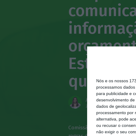
comunica
informaç
orçament
Estados-
que mud
Nós e os nossos 17
processamos dados p
para publicidade e 
desenvolvimento de 
Ânia Ataíde
2 Outubro 2025
dados de geolocaliza
processamento por n
alternativa, pode ac
ou recusar o consen
Comissão Europeia adotou a
não exigir o seu co
regras de governação econó