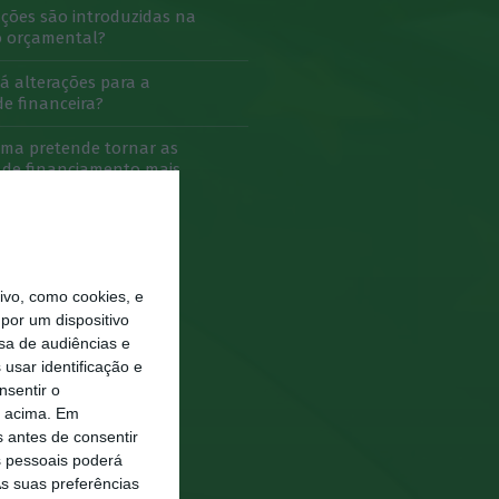
ações são introduzidas na
o orçamental?
 alterações para a
de financeira?
rma pretende tornar as
 de financiamento mais
vo, como cookies, e
por um dispositivo
sa de audiências e
usar identificação e
nsentir o
o acima. Em
s antes de consentir
 pessoais poderá
s suas preferências