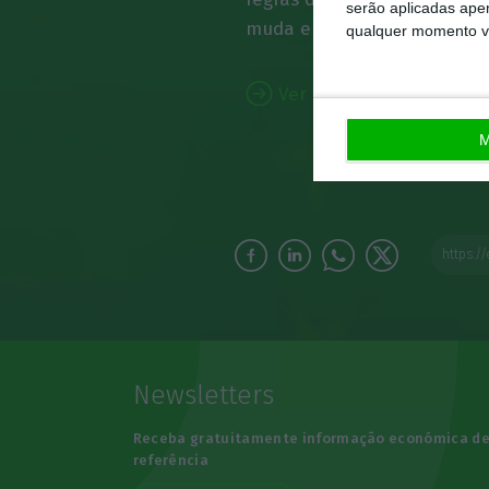
serão aplicadas apen
muda e qual o objetivo?
qualquer momento vol
Ver Descodificador
M
Newsletters
Receba gratuitamente informação económica d
referência