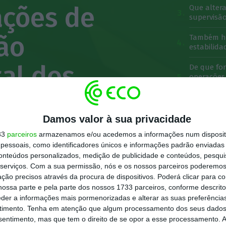
ções de
Que alter
supervisã
ão
Também há
estabilida
al dos
De que fo
operações
eficientes?
Membros. O
Damos valor à sua privacidade
a?
33
parceiros
armazenamos e/ou acedemos a informações num dispositi
essoais, como identificadores únicos e informações padrão enviadas 
conteúdos personalizados, medição de publicidade e conteúdos, pesqui
serviços.
Com a sua permissão, nós e os nossos parceiros poderemos 
ção precisos através da procura de dispositivos. Poderá clicar para co
ossa parte e pela parte dos nossos 1733 parceiros, conforme descrit
eder a informações mais pormenorizadas e alterar as suas preferência
timento.
Tenha em atenção que algum processamento dos seus dados
lterações específicas a algumas
nsentimento, mas que tem o direito de se opor a esse processamento. A
mica da União Europeia. Afinal, o que