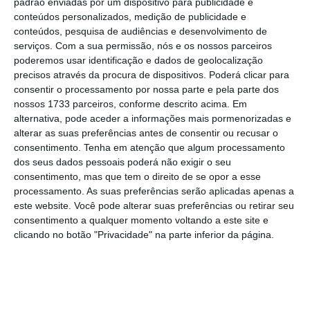
22 Dezembro 2025
padrão enviadas por um dispositivo para publicidade e
conteúdos personalizados, medição de publicidade e
conteúdos, pesquisa de audiências e desenvolvimento de
serviços.
Com a sua permissão, nós e os nossos parceiros
poderemos usar identificação e dados de geolocalização
precisos através da procura de dispositivos. Poderá clicar para
consentir o processamento por nossa parte e pela parte dos
E se me candidatar mas não
nossos 1733 parceiros, conforme descrito acima. Em
alternativa, pode aceder a informações mais pormenorizadas e
descontar o valor, o que
alterar as suas preferências antes de consentir ou recusar o
acontece?
consentimento.
Tenha em atenção que algum processamento
dos seus dados pessoais poderá não exigir o seu
11 de 11
consentimento, mas que tem o direito de se opor a esse
processamento. As suas preferências serão aplicadas apenas a
A não apresentação do pedido de pagamento
este website. Você pode alterar suas preferências ou retirar seu
dentro dos prazos previstos impede que o
consentimento a qualquer momento voltando a este site e
beneficiário tenha acesso à eventual segunda fase
clicando no botão "Privacidade" na parte inferior da página.
do presente aviso.