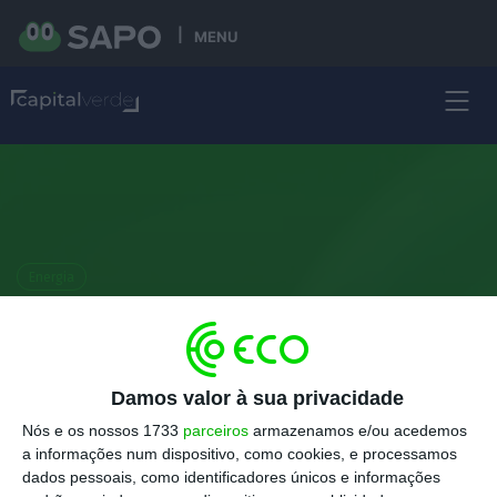
MENU
Energia
Chegam ainda este ano e com
retroativos. Saiba como obter
os cheques para comprar
Damos valor à sua privacidade
elétricos
Nós e os nossos 1733
parceiros
armazenamos e/ou acedemos
a informações num dispositivo, como cookies, e processamos
dados pessoais, como identificadores únicos e informações
Ana Batalha Oliveira