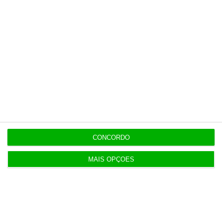
https://eco.sapo.pt/descodificador/chegam-ainda-este-ano-e-com-retroativos-saiba-como-obter-os-cheques-para-comprar-eletricos/
Copiar
Capital Verde Newsletter
Receba gratuitamente notícias
sobre o mundo da Capital Verde.
CONCORDO
Subscrever
MAIS OPÇÕES
Explorar
Últimas