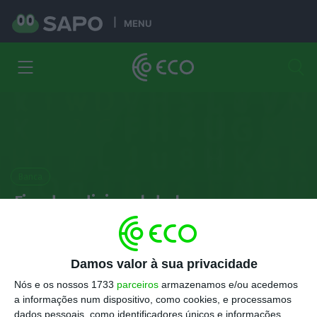
MENU
Banca
Fim do adicional da banca:
Porquê? Qual o impacto para o
Estado?
Damos valor à sua privacidade
Alberto Teixeira
e
Salomé Pinto
Nós e os nossos 1733
parceiros
armazenamos e/ou acedemos
21 Junho 2025
a informações num dispositivo, como cookies, e processamos
dados pessoais, como identificadores únicos e informações