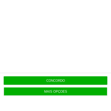
de financiamento do FEFSS.
Proxima
Quanto é que já rendeu ao
Pergunta:
Estado?
https://eco.sapo.pt/descodificador/fim-do-adicional-da-banca-porque-qual-o-impacto-para-o-estado/
Copiar
CONCORDO
Newsletters
MAIS OPÇÕES
Receba gratuitamente informação económica de
referência