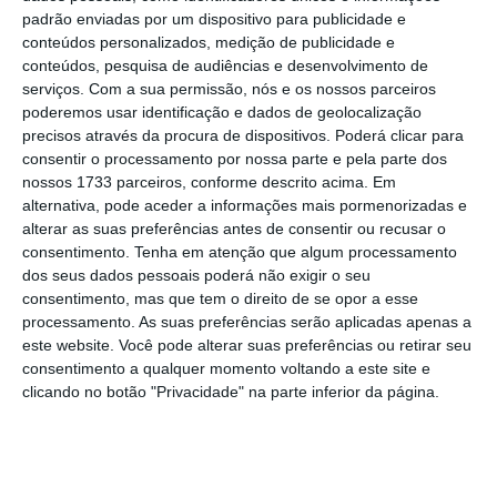
padrão enviadas por um dispositivo para publicidade e
conteúdos personalizados, medição de publicidade e
conteúdos, pesquisa de audiências e desenvolvimento de
serviços.
Com a sua permissão, nós e os nossos parceiros
poderemos usar identificação e dados de geolocalização
O que é o adicional da
precisos através da procura de dispositivos. Poderá clicar para
consentir o processamento por nossa parte e pela parte dos
banca?
nossos 1733 parceiros, conforme descrito acima. Em
1 de 6
alternativa, pode aceder a informações mais pormenorizadas e
alterar as suas preferências antes de consentir ou recusar o
O
adicional da banca
foi introduzido em 2020 pelo
consentimento.
Tenha em atenção que algum processamento
Governo de António Costa com o objetivo de
dos seus dados pessoais poderá não exigir o seu
financiar o
Fundo de Estabilização Financeira da
consentimento, mas que tem o direito de se opor a esse
Segurança Social
(FEFSS), em resposta à crise
processamento. As suas preferências serão aplicadas apenas a
este website. Você pode alterar suas preferências ou retirar seu
provocada pela pandemia da covid-19.
consentimento a qualquer momento voltando a este site e
clicando no botão "Privacidade" na parte inferior da página.
Na altura da crise pandémica, os cofres da
Segurança Social estavam sob pressão, por conta
dos apoios sociais que foram criados devido ao
confinamento, e era preciso reforçar os mecanismos