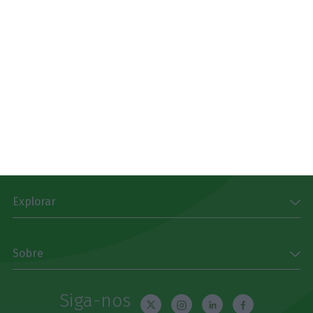
Subscrever
Download
Disponível gratuitamente para iPhone, iPad, Apple
Watch e Android
App Store
Google Play
Explorar
Sobre
Siga-nos