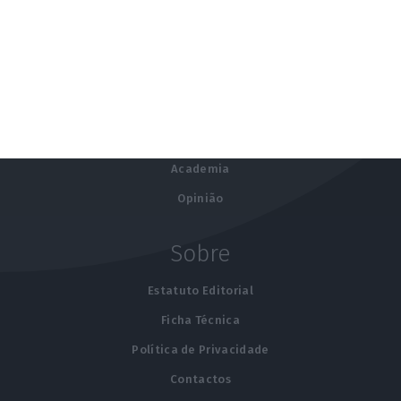
Explorar
Regiões
Autarquias
Negócios
Sustentabilidade
Academia
Opinião
Sobre
Estatuto Editorial
Ficha Técnica
Política de Privacidade
Contactos