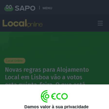
MENU
Local Online
Novas regras para Alojamento
Local em Lisboa vão a votos
esta quinta-feira. O que está
em causa?
Alexandre Batista
Damos valor à sua privacidade