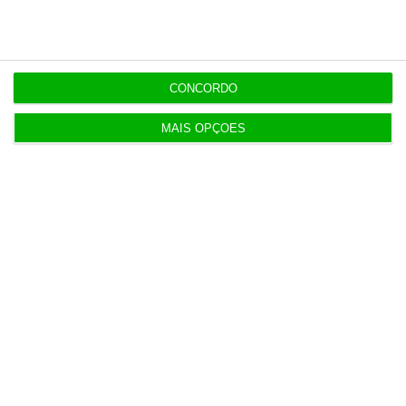
CONCORDO
Newsletters
MAIS OPÇÕES
Receba gratuitamente informação
económica de referência
Subscrever
Siga-nos