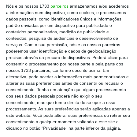
26 Novembro 2025
Nós e os nossos 1733
parceiros
armazenamos e/ou acedemos
a informações num dispositivo, como cookies, e processamos
dados pessoais, como identificadores únicos e informações
padrão enviadas por um dispositivo para publicidade e
conteúdos personalizados, medição de publicidade e
conteúdos, pesquisa de audiências e desenvolvimento de
serviços.
Com a sua permissão, nós e os nossos parceiros
Que freguesias e bairros
poderemos usar identificação e dados de geolocalização
ficam em zonas de
precisos através da procura de dispositivos. Poderá clicar para
contenção?
consentir o processamento por nossa parte e pela parte dos
nossos 1733 parceiros, conforme descrito acima. Em
4 de 5
alternativa, pode aceder a informações mais pormenorizadas e
alterar as suas preferências antes de consentir ou recusar o
As freguesias de
Arroios, Avenidas Novas, Estrela,
consentimento.
Tenha em atenção que algum processamento
Misericórdia, Santa Maria Maior, Santo António e
dos seus dados pessoais poderá não exigir o seu
São Vicente já superam
o valor considerado para
consentimento, mas que tem o direito de se opor a esse
contenção absoluta, tanto sob os moldes definidos
processamento. As suas preferências serão aplicadas apenas a
pelo regulamento de 2019 quanto pela proposta de
este website. Você pode alterar suas preferências ou retirar seu
novo regulamento da responsabilidade do
consentimento a qualquer momento voltando a este site e
clicando no botão "Privacidade" na parte inferior da página.
Executivo de Carlos Moedas.