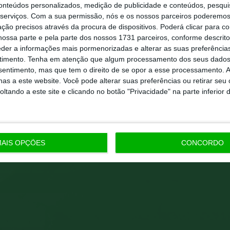
conteúdos personalizados, medição de publicidade e conteúdos, pesqui
serviços.
Com a sua permissão, nós e os nossos parceiros poderemos 
ção precisos através da procura de dispositivos. Poderá clicar para co
Proxima Per
ossa parte e pela parte dos nossos 1731 parceiros, conforme descrit
eder a informações mais pormenorizadas e alterar as suas preferência
timento.
Tenha em atenção que algum processamento dos seus dados
nsentimento, mas que tem o direito de se opor a esse processamento. A
as a este website. Você pode alterar suas preferências ou retirar seu
tando a este site e clicando no botão "Privacidade" na parte inferior 
AIS OPÇÕES
CONCORDO