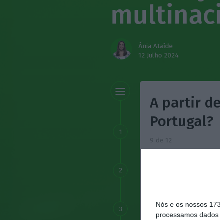
multinac
Ânia Ataíde
12 Julho 2024
A partir d
Portugal?
1
9 de 12
As regras vão apli
empresas só terá 
2
uma harmonização
seguintes. Isto é
Nós e os nossos 17
3
assim sucessivam
processamos dados p