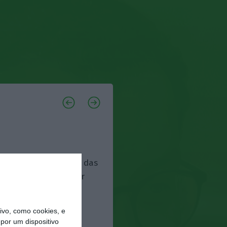
obrigação declarativa das
ue é preciso garantir
tém-se nos anos
m 2028 a de 2026, e
vo, como cookies, e
por um dispositivo