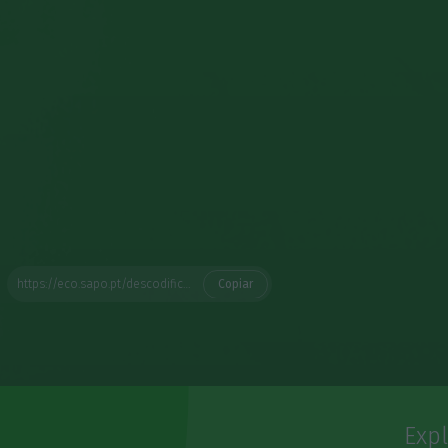
https://eco.sapo.pt/descodificador/o-que-e-e-como-se-aplica-a-tributacao-minima-de-15-as-multinacionais/
Copiar
Exp