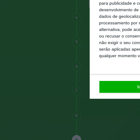
para publicidade e 
desenvolvimento de 
dados de geolocaliza
4
processamento por n
alternativa, pode ac
ou recusar o consen
5
não exigir o seu co
serão aplicadas apen
qualquer momento vol
6
M
7
8
9