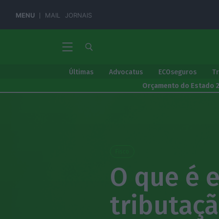
MENU
MAIL
JORNAIS
Últimas
Advocatus
ECOseguros
T
Orçamento do Estado 
Fisco
O que é e
tributaç