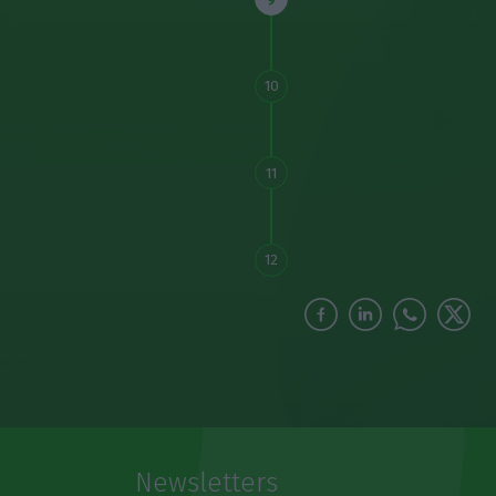
10
11
12
Newsletters