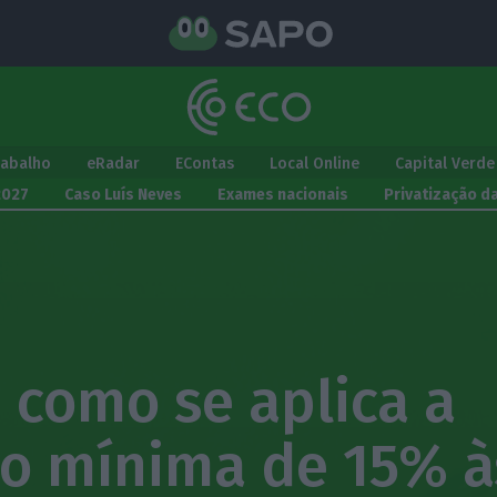
rabalho
eRadar
EContas
Local Online
Capital Verde
2027
Caso Luís Neves
Exames nacionais
Privatização d
 como se aplica a
ão mínima de 15% à