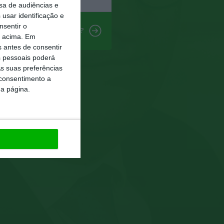
sa de audiências e
usar identificação e
nsentir o
gunta:
Existem exceções?
o acima. Em
s antes de consentir
 pessoais poderá
s suas preferências
 consentimento a
da página.