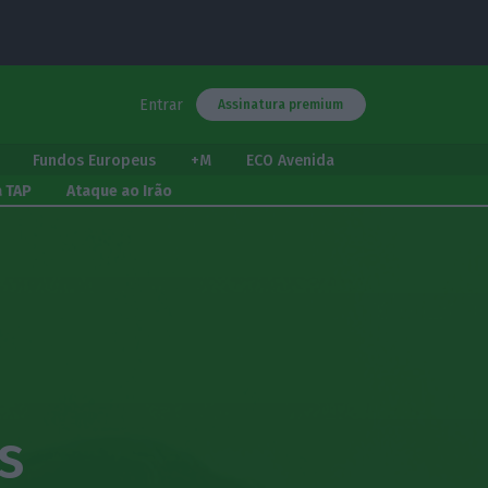
Entrar
Assinatura premium
Fundos Europeus
+M
ECO Avenida
a TAP
Ataque ao Irão
s