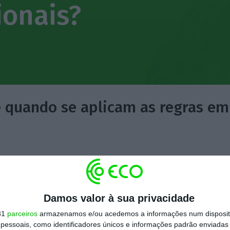
ionais?
e quando se aplicam as regras em
car-se aos exercícios fiscais deste ano, mas a primeira 
de ser entregue em junho de 2026, e não em 2025, porq
. O delay entre o facto tributário e a declaração man
Damos valor à sua privacidade
, em 2027 as empresas entregam a declaração de 2025, e
31
parceiros
armazenamos e/ou acedemos a informações num dispositi
ente.
essoais, como identificadores únicos e informações padrão enviadas 