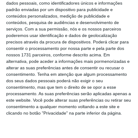
dados pessoais, como identificadores únicos e informações
padrão enviadas por um dispositivo para publicidade e
A CGTP e UGT convocaram uma greve geral para
conteúdos personalizados, medição de publicidade e
quinta-feira. Mas, afinal, o que é uma greve, quem
conteúdos, pesquisa de audiências e desenvolvimento de
serviços.
Com a sua permissão, nós e os nossos parceiros
está abrangido e que serviços mínimos têm de ser
poderemos usar identificação e dados de geolocalização
assegurados?
precisos através da procura de dispositivos. Poderá clicar para
consentir o processamento por nossa parte e pela parte dos
Ver Descodificador
nossos 1731 parceiros, conforme descrito acima. Em
alternativa, pode aceder a informações mais pormenorizadas e
alterar as suas preferências antes de consentir ou recusar o
consentimento.
Tenha em atenção que algum processamento
O que é o direito à greve?
dos seus dados pessoais poderá não exigir o seu
consentimento, mas que tem o direito de se opor a esse
Quem tem competências para convocar uma greve?
processamento. As suas preferências serão aplicadas apenas a
este website. Você pode alterar suas preferências ou retirar seu
Quem não é sindicalizado pode aderir à greve geral?
consentimento a qualquer momento voltando a este site e
Pode um trabalhador filiado num sindicato aderir à greve
clicando no botão "Privacidade" na parte inferior da página.
convocada por outro sindicato?
O trabalhador tem de comunicar à entidade patronal que vai
fazer greve? E pode ser impedido de aderir?