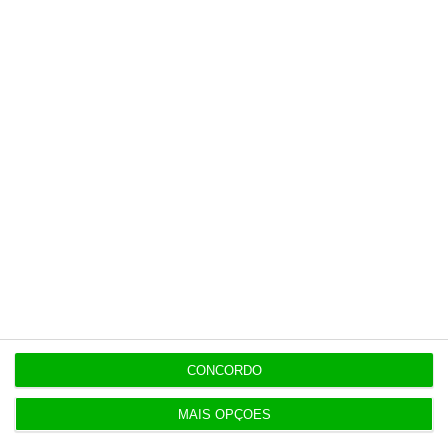
O dia de greve é pago?
A empresa pode contratar temporariamente trabalhadores
para substituir grevistas?
Quais são os setores abrangidos por serviços mínimos?
https://eco.sapo.pt/descodificador/o-que-e-uma-greve-quem-a-pode-convocar-e-quem-esta-abrangido/
Copiar
CONCORDO
MAIS OPÇÕES