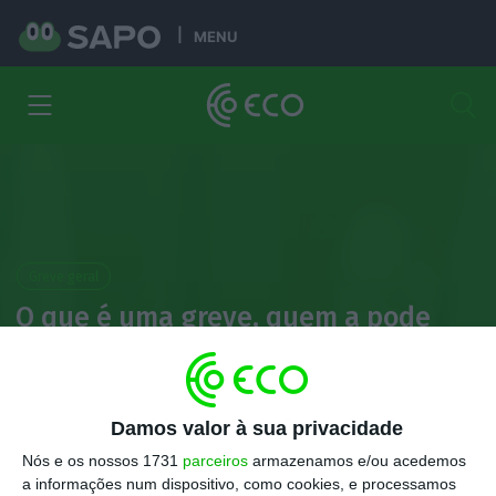
MENU
Greve geral
O que é uma greve, quem a pode
convocar e quem está abrangido?
Lusa
Damos valor à sua privacidade
6 Dezembro 2025
Nós e os nossos 1731
parceiros
armazenamos e/ou acedemos
a informações num dispositivo, como cookies, e processamos