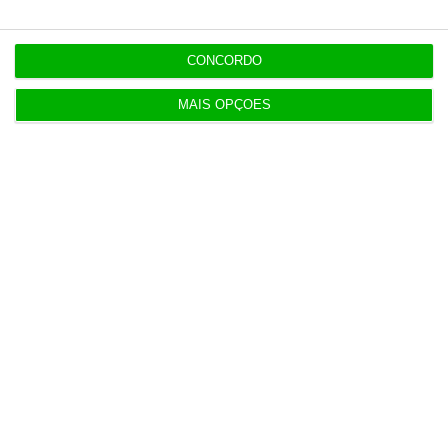
CONCORDO
Newsletters
MAIS OPÇÕES
Receba gratuitamente informação
económica de referência
Subscrever
Siga-nos
Explorar