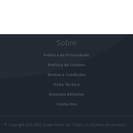
Auditoria
Contabilidade
Fiscalidade
Sobre
Política de Privacidade
Política de Cookies
Termos e Condições
Ficha Técnica
Estatuto Editorial
Contactos
© Copyright ECO 2026 Swipe News, SA. Todos os Direitos Reservados