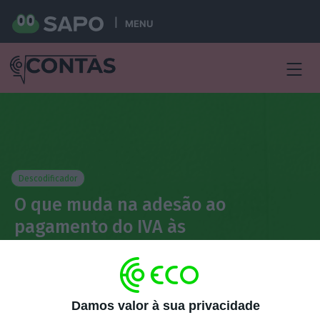
MENU
Descodificador
O que muda na adesão ao
pagamento do IVA às
prestações?
Rita Atalaia
7 Julho 2025
Damos valor à sua privacidade