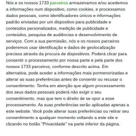
Nós e os nossos 1733
parceiros
armazenamos e/ou acedemos
a informações num dispositivo, como cookies, e processamos
dados pessoais, como identificadores únicos e informações
padrão enviadas por um dispositivo para publicidade e
conteúdos personalizados, medição de publicidade e
conteúdos, pesquisa de audiências e desenvolvimento de
Há mais alguma alteração?
serviços.
Com a sua permissão, nós e os nossos parceiros
5 de 5
poderemos usar identificação e dados de geolocalização
precisos através da procura de dispositivos. Poderá clicar para
A Autoridade Tributária indica ainda que a
adesão
consentir o processamento por nossa parte e pela parte dos
ao débito direto, para os planos de flexibilização
nossos 1733 parceiros, conforme descrito acima. Em
de pagamentos, passa a incluir, de forma
alternativa, pode aceder a informações mais pormenorizadas e
alterar as suas preferências antes de consentir ou recusar o
automática, a primeira prestação
, deixando
consentimento.
Tenha em atenção que algum processamento
igualmente vários alertas.
dos seus dados pessoais poderá não exigir o seu
consentimento, mas que tem o direito de se opor a esse
“Para
evitar duplicação de pagamentos
, caso seja
processamento. As suas preferências serão aplicadas apenas a
aderente ao débito direto com a finalidade “IVA-
este website. Você pode alterar suas preferências ou retirar seu
Declarações periódicas” ou “IVA” deve assegurar-se
consentimento a qualquer momento voltando a este site e
que, em momento de submissão da declaração
clicando no botão "Privacidade" na parte inferior da página.
periódica do período, a opção pela flexibilização de