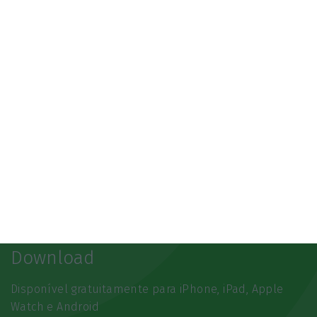
Newsletters
Receba gratuitamente informação económica de
referência
Subscrever
Download
Disponível gratuitamente para iPhone, iPad, Apple
Watch e Android