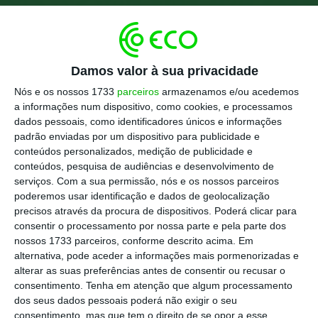
As novas regras fiscais para a habitação estão
cheias de exceções, prazos e condições que fazem a
diferença entre poupar ou pagar muito mais a
Damos valor à sua privacidade
quem compra, vende, constrói ou arrenda casa.
Nós e os nossos 1733
parceiros
armazenamos e/ou acedemos
a informações num dispositivo, como cookies, e processamos
dados pessoais, como identificadores únicos e informações
Ver Descodificador
padrão enviadas por um dispositivo para publicidade e
conteúdos personalizados, medição de publicidade e
conteúdos, pesquisa de audiências e desenvolvimento de
O IVA na construção de casas desce mesmo para 6%? A
serviços.
Com a sua permissão, nós e os nossos parceiros
partir de quando e para que imóveis?
poderemos usar identificação e dados de geolocalização
precisos através da procura de dispositivos. Poderá clicar para
O promotor que construiu com IVA reduzido a 6% fica em
consentir o processamento por nossa parte e pela parte dos
risco se o comprador não usar a casa como habitação
nossos 1733 parceiros, conforme descrito acima. Em
permanente?
alternativa, pode aceder a informações mais pormenorizadas e
O que acontece ao comprador que adquire uma casa com
alterar as suas preferências antes de consentir ou recusar o
IVA a 6% e depois não a usa como residência permanente?
consentimento.
Tenha em atenção que algum processamento
dos seus dados pessoais poderá não exigir o seu
Um particular que queira construir a sua casa pode
consentimento, mas que tem o direito de se opor a esse