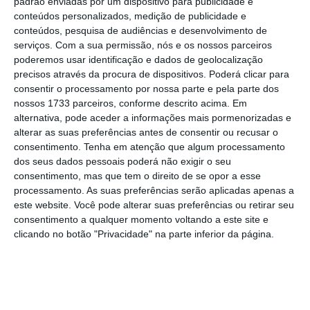
padrão enviadas por um dispositivo para publicidade e
conteúdos personalizados, medição de publicidade e
conteúdos, pesquisa de audiências e desenvolvimento de
serviços.
Com a sua permissão, nós e os nossos parceiros
poderemos usar identificação e dados de geolocalização
precisos através da procura de dispositivos. Poderá clicar para
E nos anos anteriores?
consentir o processamento por nossa parte e pela parte dos
nossos 1733 parceiros, conforme descrito acima. Em
2 de 6
alternativa, pode aceder a informações mais pormenorizadas e
Em 2020, o TdC avaliou cerca de 1.500 contratos,
alterar as suas preferências antes de consentir ou recusar o
consentimento.
Tenha em atenção que algum processamento
recusando 26 — o equivalente a 1,73% do total. Nos
dos seus dados pessoais poderá não exigir o seu
anos seguintes, a taxa manteve-se estável e sempre
consentimento, mas que tem o direito de se opor a esse
abaixo desse valor. Em 2021, foram analisados 2.131
processamento. As suas preferências serão aplicadas apenas a
procedimentos e recusados 27 (1,27%); em 2022, 1.805
este website. Você pode alterar suas preferências ou retirar seu
processos foram submetidos e 22 rejeitados (1,22%); e
consentimento a qualquer momento voltando a este site e
em 2023, perante 2.004 processos fiscalizados, o
clicando no botão "Privacidade" na parte inferior da página.
Tribunal recusou 27 (1,35%).
Proxima
E quais as razões para recusas