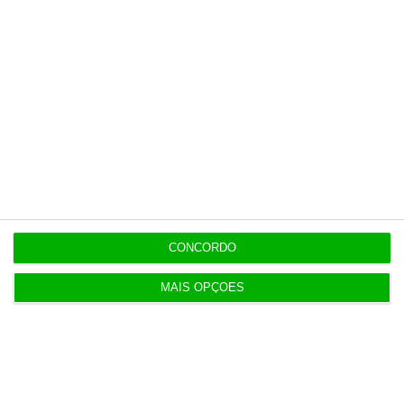
Pergunta:
tão baixas?
https://eco.sapo.pt/descodificador/tdc-chumba-menos-de-1-dos-vistos-previos-como-diz-o-governo/
Copiar
Newsletters
CONCORDO
Receba gratuitamente informação económica de
MAIS OPÇÕES
referência
Subscrever
Download