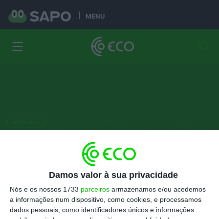
MENU
Advocatus
Tribunal de Contas chumba
menos de 1% dos vistos
prévios, como diz o Governo?
Damos valor à sua privacidade
Nós e os nossos 1733
parceiros
armazenamos e/ou acedemos
Filipa Ambrósio de Sousa
a informações num dispositivo, como cookies, e processamos
21 Maio 2026
dados pessoais, como identificadores únicos e informações