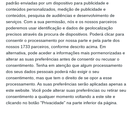
padrão enviadas por um dispositivo para publicidade e
conteúdos personalizados, medição de publicidade e
conteúdos, pesquisa de audiências e desenvolvimento de
serviços.
Com a sua permissão, nós e os nossos parceiros
poderemos usar identificação e dados de geolocalização
precisos através da procura de dispositivos. Poderá clicar para
Se o meu voo for cancelado,
consentir o processamento por nossa parte e pela parte dos
tenho direito a reembolso?
nossos 1733 parceiros, conforme descrito acima. Em
alternativa, pode aceder a informações mais pormenorizadas e
1 de 10
alterar as suas preferências antes de consentir ou recusar o
Sim. Ao abrigo do regulamento europeu dos direitos
consentimento.
Tenha em atenção que algum processamento
dos seus dados pessoais poderá não exigir o seu
dos passageiros aéreos, o passageiro pode escolher
consentimento, mas que tem o direito de se opor a esse
entre o reembolso do bilhete, o reencaminhamento
processamento. As suas preferências serão aplicadas apenas a
para outro voo ou o regresso ao ponto de partida.
este website. Você pode alterar suas preferências ou retirar seu
consentimento a qualquer momento voltando a este site e
A Comissão Europeia reforça isso mesmo nas linhas
clicando no botão "Privacidade" na parte inferior da página.
orientadorAs sobre os direitos dos passageiros, na
comunicação divulgada na sexta-feira sobre o
impacto da atual crise.