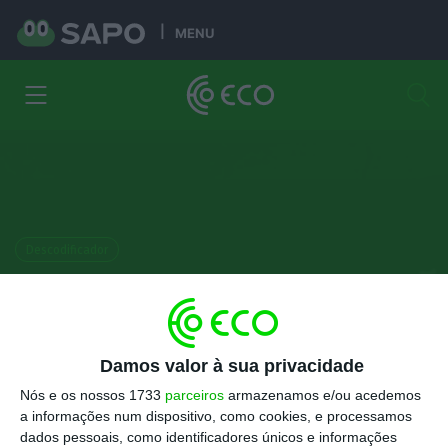
MENU
Descodificador
Voos comprados? 10 perguntas
e respostas sobre reembolsos,
indemnizações e sobretaxas
Damos valor à sua privacidade
Nós e os nossos 1733
parceiros
armazenamos e/ou acedemos
Ânia Ataíde
a informações num dispositivo, como cookies, e processamos
10 Maio 2026
dados pessoais, como identificadores únicos e informações