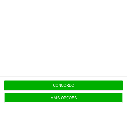
Proxima
A companhia aérea pode obrigar-me
Pergunta:
a aceitar um voucher?
https://eco.sapo.pt/descodificador/voos-comprados-10-perguntas-e-respostas-sobre-reembolsos-indemnizacoes-e-sobretaxas/
Copiar
CONCORDO
Newsletters
MAIS OPÇÕES
Receba gratuitamente informação económica de
referência
Subscrever