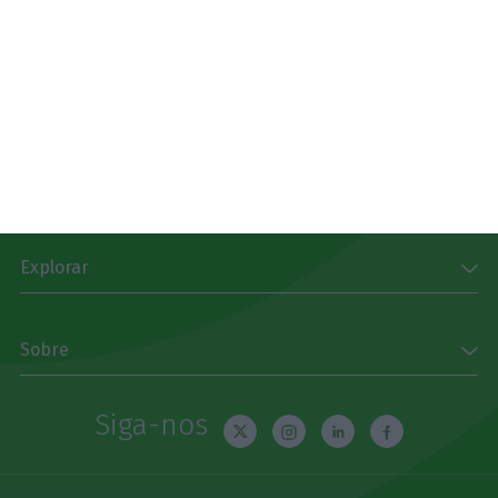
Download
Disponível gratuitamente para iPhone, iPad, Apple
Watch e Android
App Store
Google Play
Explorar
Sobre
Siga-nos