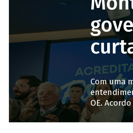
Mont
gove
curt
Com uma mai
entendimen
OE. Acordo 