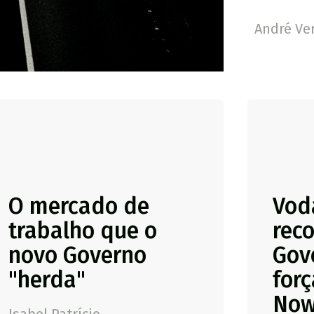
André Ve
O mercado de
Vod
trabalho que o
reco
novo Governo
Gov
"herda"
for
No