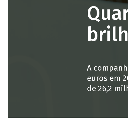
Quar
bril
A companhi
euros em 2
de 26,2 mil