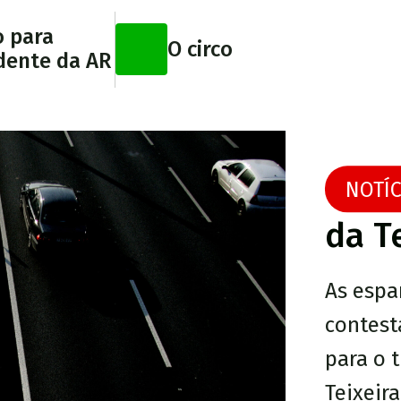
o para
O circo
dente da AR
NOTÍC
da T
As espa
contest
para o 
Teixeira