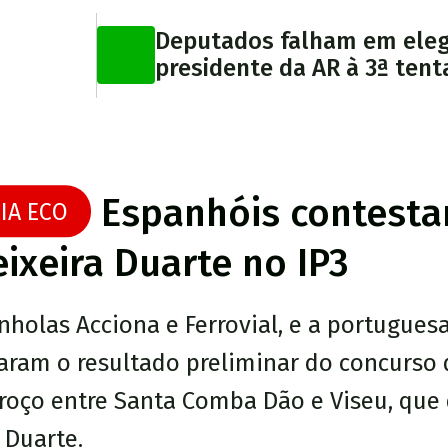
Deputados falham em ele
presidente da AR à 3ª tent
Espanhóis contestam
IA ECO
eixeira Duarte no IP3
nholas Acciona e Ferrovial, e a portugues
aram o resultado preliminar do concurso 
troço entre Santa Comba Dão e Viseu, que 
 Duarte.