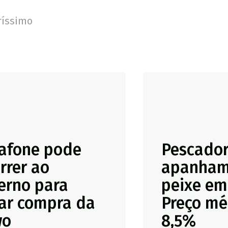
ríssimo
afone pode
Pescado
rrer ao
apanham
erno para
peixe em
çar compra da
Preço mé
wo
8,5%