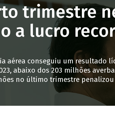
to trimestre ne
ho a lucro reco
a aérea conseguiu um resultado lí
023, abaixo dos 203 milhões averba
hões no último trimestre penalizou 