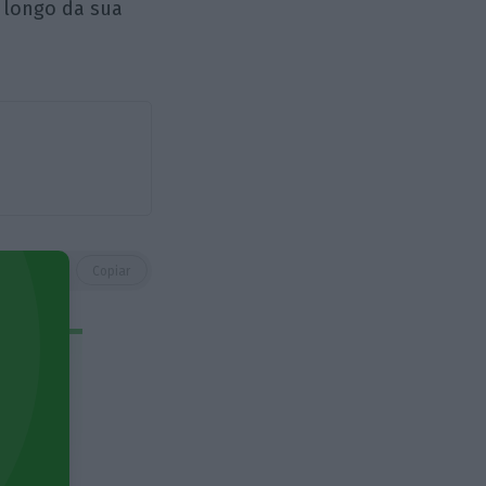
 longo da sua
https://eco.sapo.pt/entrevista/a-grande-esperanca-da-europa-e-a-alemanha-e-o-chanceler-merz/
Copiar