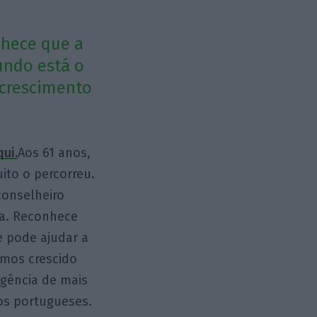
nhece que a
undo está o
 crescimento
ui.
Aos 61 anos,
ito o percorreu.
conselheiro
ra. Reconhece
e pode ajudar a
emos crescido
rgência de mais
os portugueses.