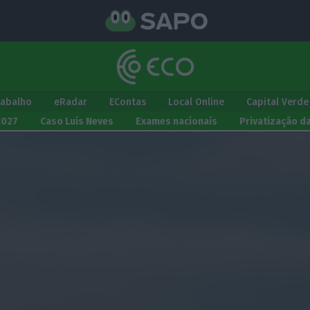
rabalho
eRadar
EContas
Local Online
Capital Verde
2027
Caso Luís Neves
Exames nacionais
Privatização d
: