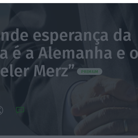
ande esperança da
a é a Alemanha e 
eler Merz”
PREMIUM