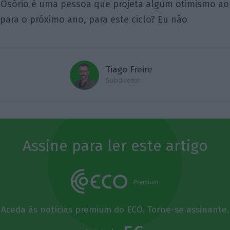
 Osório é uma pessoa que projeta algum otimismo ao
para o próximo ano, para este ciclo? Eu não
Tiago Freire
Subdiretor
Assine para ler este artigo
Assine o ECO Premium
Aceda às notícias premium do ECO. Torne-se assinante.
momento em que a informação é mais importante do
 nunca, apoie o jornalismo independente e rigoroso.