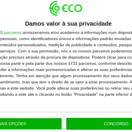
Damos valor à sua privacidade
31
parceiros
armazenamos e/ou acedemos a informações num dispositi
essoais, como identificadores únicos e informações padrão enviadas 
conteúdos personalizados, medição de publicidade e conteúdos, pesqui
serviços.
Com a sua permissão, nós e os nossos parceiros poderemos 
ção precisos através da procura de dispositivos. Poderá clicar para co
ossa parte e pela parte dos nossos 1731 parceiros, conforme descrit
eder a informações mais pormenorizadas e alterar as suas preferência
timento.
Tenha em atenção que algum processamento dos seus dados
nsentimento, mas que tem o direito de se opor a esse processamento. A
as a este website. Você pode alterar suas preferências ou retirar seu
tando a este site e clicando no botão "Privacidade" na parte inferior 
AIS OPÇÕES
CONCORDO