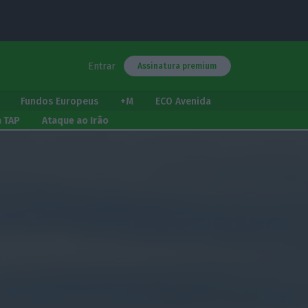
Entrar
Assinatura premium
Fundos Europeus
+M
ECO Avenida
a TAP
Ataque ao Irão