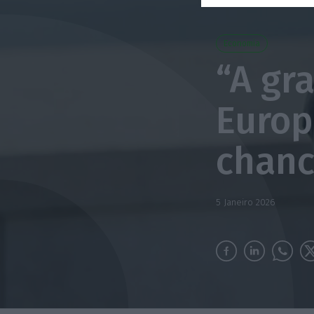
Economia
“A gr
Europ
chanc
5 Janeiro 2026