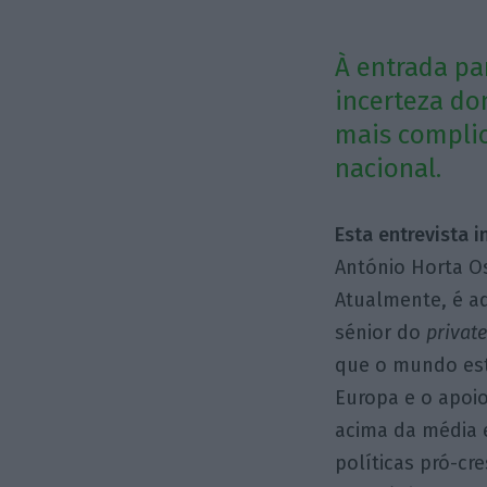
À entrada pa
incerteza do
mais complic
nacional.
Esta entrevista 
António Horta O
Atualmente, é ad
sénior do
private
que o mundo est
Europa e o apoio
acima da média e
políticas pró-c