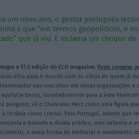
ra um novo ano, o gestor português reco
mina e que “em termos geopolíticos, o m
ado” que já viu. E reclama um choque de
integra a 17.ª edição do ECO magazine.
Pode comprar aq
sório olha para o mundo com os olhos de quem já mu
ministrador não executivo em várias organizações e 
 equity
Cerberus, nomeadamente para a área financei
á perigoso, vê o Chanceler Merz como uma figura qu
 à Ucrânia como crucial. Para Portugal, admite que t
uropeia e baixado a dívida pública, mas salienta a u
rescimento, a única forma de melhorar o rendimento d