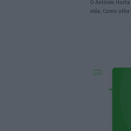
O António Horta
vida. Como olha 
No 
que