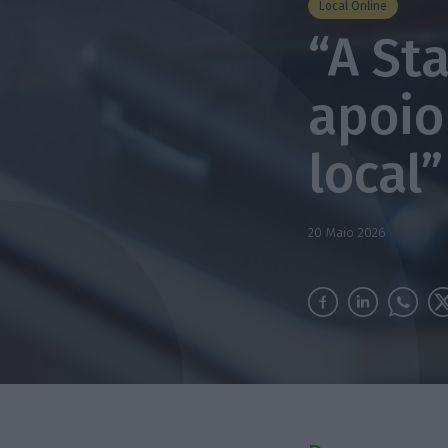
Local Online
“A St
apoio
local”
20 Maio 2026