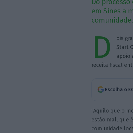
Do processo 
em Sines a 
comunidade. 
D
ois gr
Start 
apoio 
receita fiscal en
Escolha o E
“Aquilo que o me
estão mal, que é
comunidade loca