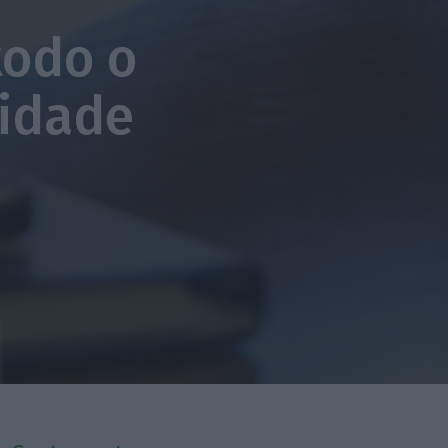
todo o
nidade