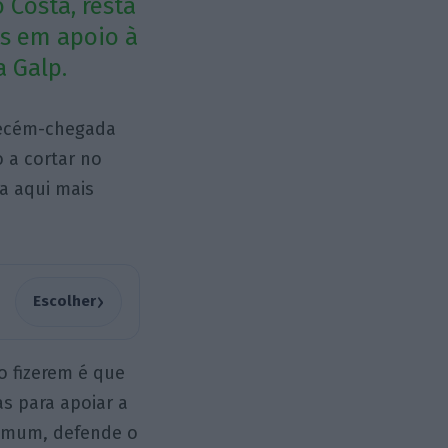
 Costa, resta
s em apoio à
a Galp.
 recém-chegada
o a cortar no
a aqui mais
›
Escolher
o fizerem é que
as para apoiar a
comum, defende o