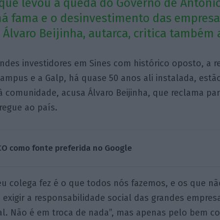
que levou à queda do Governo de António
má fama e o desinvestimento das empresa
Álvaro Beijinha, autarca, critica também 
andes investidores em Sines com histórico oposto, a
Campus e a Galp, há quase 50 anos ali instalada, estã
à comunidade, acusa Álvaro Beijinha, que reclama par
tregue ao país.
CO como fonte preferida no Google
u colega fez é o que todos nós fazemos, e os que nã
 exigir a responsabilidade social das grandes empres
l. Não é em troca de nada”, mas apenas pelo bem 