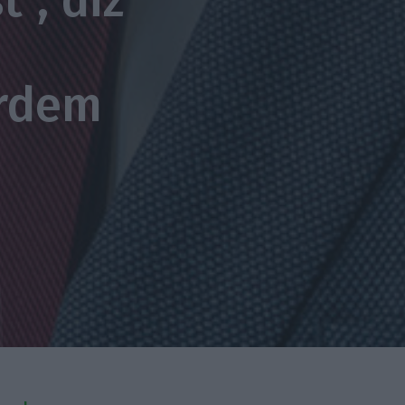
”, diz
Ordem