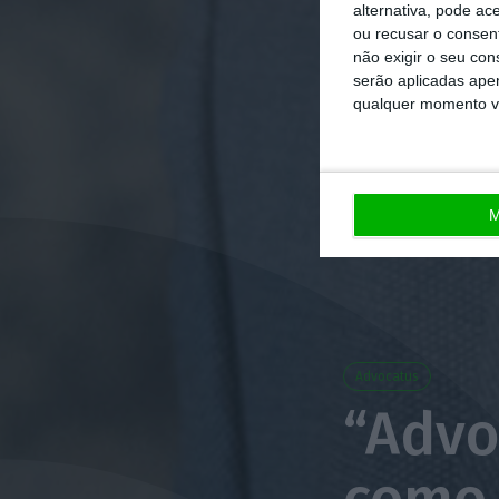
alternativa, pode ac
ou recusar o consen
não exigir o seu co
serão aplicadas apen
qualquer momento vol
M
Advocatus
“Advo