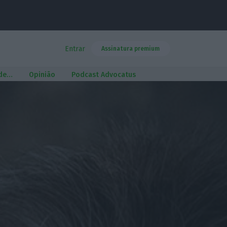
Entrar
Assinatura premium
 de…
Opinião
Podcast Advocatus