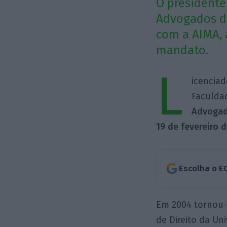
O presidente
Advogados de
com a AIMA, 
mandato.
L
icenciad
Faculdad
Advogado
19 de fevereiro d
Escolha o E
Em 2004 tornou-
de Direito da Un