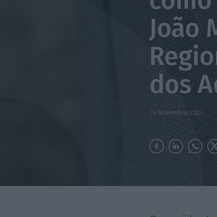
como 
João 
Regio
dos 
14 Novembro 2024