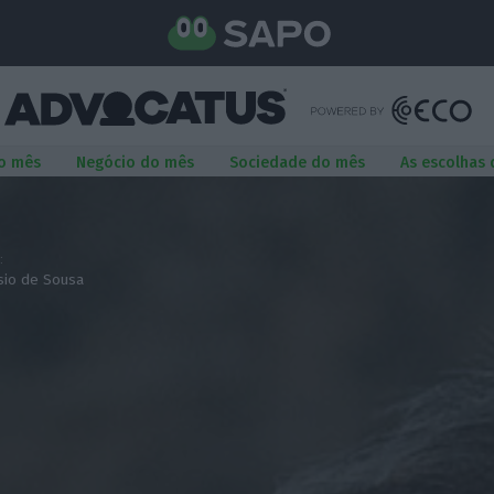
o mês
Negócio do mês
Sociedade do mês
As escolhas
:
sio de Sousa