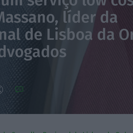
um serviço low cost
Massano, líder da
nal de Lisboa da 
Advogados