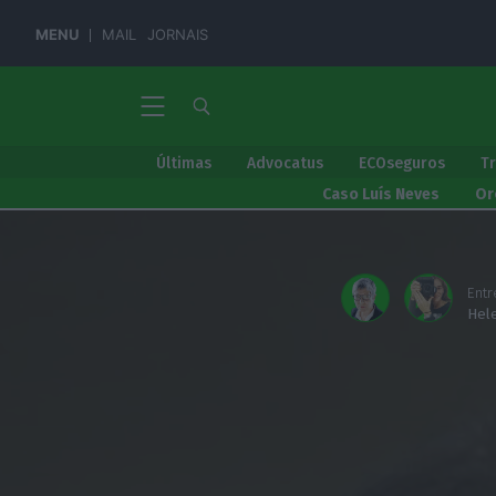
MENU
MAIL
JORNAIS
Últimas
Advocatus
ECOseguros
T
Caso Luís Neves
Or
Entr
Hel