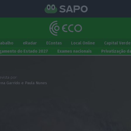
rabalho
eRadar
EContas
Local Online
Capital Verde
çamento do Estado 2027
Exames nacionais
Privatização d
evista por:
ena Garrido e Paula Nunes