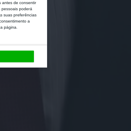
s antes de consentir
 pessoais poderá
s suas preferências
 consentimento a
da página.