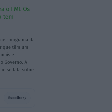
a o FMI. Os
a tem
 pós-programa da
cer que têm um
onais e
 o Governo. A
que se fala sobre
›
Escolher