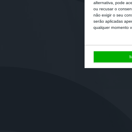
alternativa, pode ac
ou recusar o consen
não exigir o seu co
serão aplicadas apen
qualquer momento vol
M