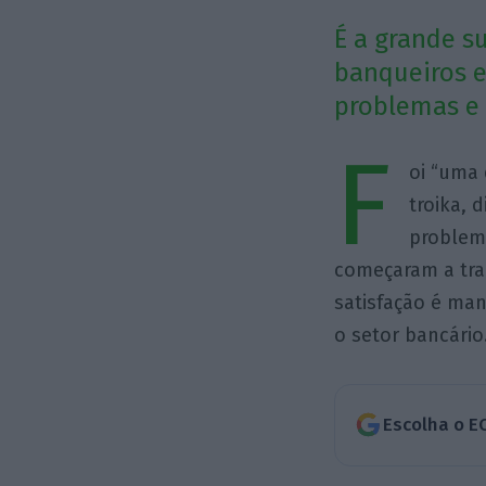
É a grande s
banqueiros e
problemas e 
F
oi “uma 
troika, 
problem
começaram a tra
satisfação é man
o setor bancário
Escolha o E