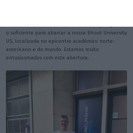
maior loja da Apple nos Estados Unidos, na
Boylston Street, a cinco minutos de carro do MIT
ou da Universidade de Harvard. O espaço é grande
o suficiente para abarcar a nossa Bhout University
US, localizada no epicentro académico norte-
americano e do mundo. Estamos muito
entusiasmados com esta abertura.