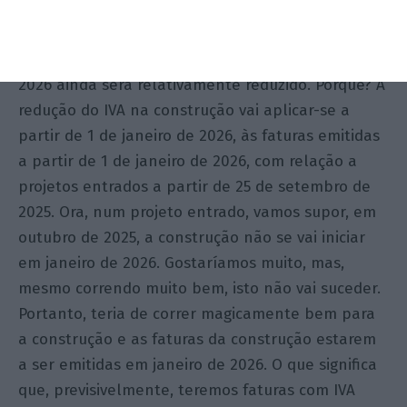
um impacto grande na perda de receita, uma vez
que se aplica apenas aos projetos entrados a
partir de 25 de setembro de 2025, o impacto em
2026 ainda será relativamente reduzido. Porquê? A
redução do IVA na construção vai aplicar-se a
partir de 1 de janeiro de 2026, às faturas emitidas
a partir de 1 de janeiro de 2026, com relação a
projetos entrados a partir de 25 de setembro de
2025. Ora, num projeto entrado, vamos supor, em
outubro de 2025, a construção não se vai iniciar
em janeiro de 2026. Gostaríamos muito, mas,
mesmo correndo muito bem, isto não vai suceder.
Portanto, teria de correr magicamente bem para
a construção e as faturas da construção estarem
a ser emitidas em janeiro de 2026. O que significa
que, previsivelmente, teremos faturas com IVA