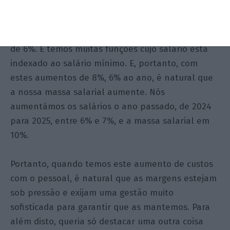
aumento é muitíssimo relevante. Nós temos tido,
nos últimos anos, um aumento do salário mínimo
— e bem — de cerca de 8% num ano e agora cerca
de 6%. E temos muitas funções cujo salário está
indexado ao salário mínimo. E, portanto, com
estes aumentos de 8%, 6% ao ano, é natural que
a nossa massa salarial aumente. Nós
aumentámos os salários o ano passado, de 2024
para 2025, entre 6% e 7%, e a massa salarial em
10%.
Portanto, quando temos este aumento de custos
com o pessoal, é natural que as margens estejam
sob pressão e exijam uma gestão muito
sofisticada para garantir que as mantemos. Para
além disto, queria só destacar uma outra coisa