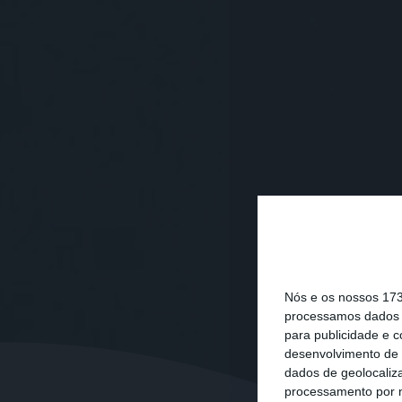
Nós e os nossos 17
processamos dados p
para publicidade e 
desenvolvimento de 
dados de geolocaliza
processamento por n