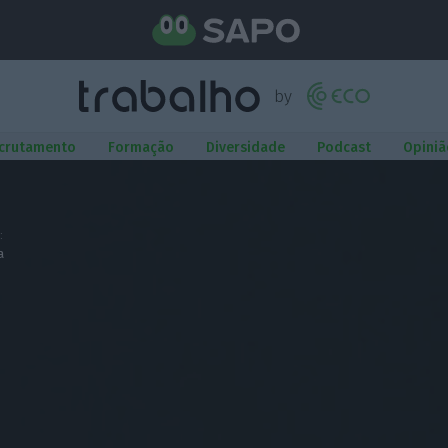
crutamento
Formação
Diversidade
Podcast
Opiniã
:
a