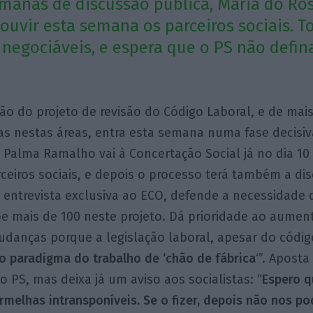
manas de discussão pública, Maria do Ro
ouvir esta semana os parceiros sociais. T
negociáveis, e espera que o PS não defin
ão do projeto de revisão do Código Laboral, e de mais
s nestas áreas, entra esta semana numa fase decisiv
 Palma Ramalho vai à Concertação Social já no dia 1
rceiros sociais, e depois o processo terá também a di
 entrevista exclusiva ao ECO, defende a necessidade
õe mais de 100 neste projeto. Dá prioridade ao aumen
danças porque a legislação laboral, apesar do código
o paradigma do trabalho de ‘chão de fábrica
‘”. Apost
 PS, mas deixa já um aviso aos socialistas: “
Espero q
ermelhas intransponíveis. Se o fizer, depois não nos p