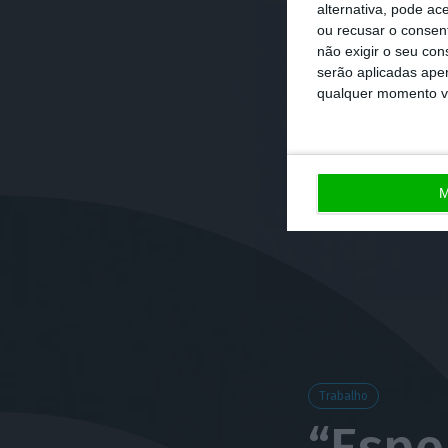
alternativa, pode ac
ou recusar o consen
não exigir o seu co
serão aplicadas apen
qualquer momento vol
M
Trabalho