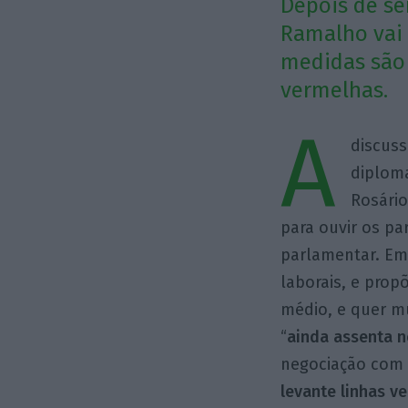
Depois de se
Ramalho vai 
medidas são 
vermelhas.
A
discuss
diploma
Rosário
para ouvir os pa
parlamentar. Em
laborais, e prop
médio, e quer mu
“
ainda assenta n
negociação com o
levante linhas v