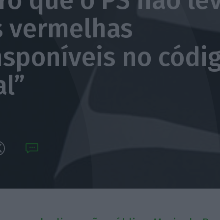
ro que o PS não le
s vermelhas
nsponíveis no códi
al”