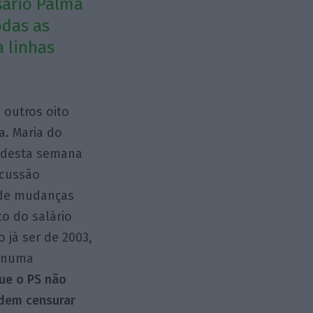
sário Palma
odas as
a linhas
 outros oito
a. Maria do
0 desta semana
scussão
 de mudanças
to do salário
 já ser de 2003,
a numa
ue o PS não
odem censurar