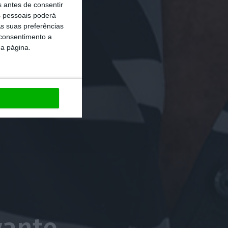
s antes de consentir
 pessoais poderá
s suas preferências
 consentimento a
da página.