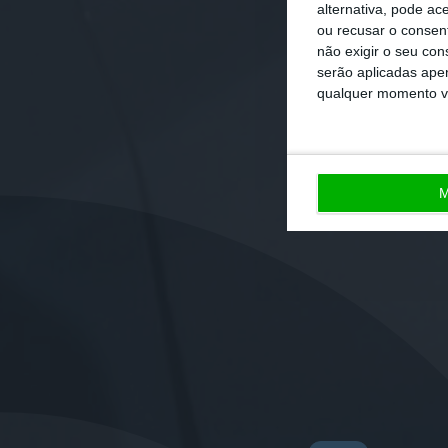
alternativa, pode ac
ou recusar o consen
não exigir o seu co
serão aplicadas apen
qualquer momento vol
M