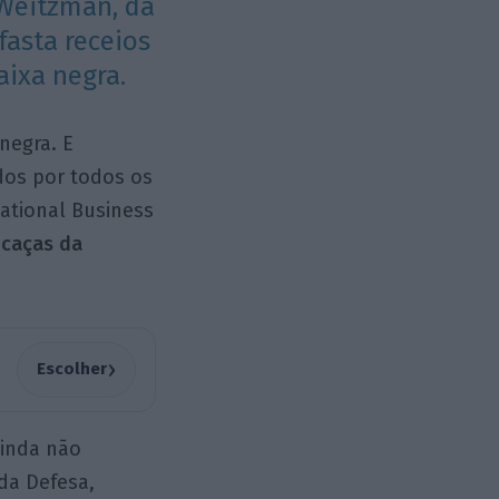
 Weitzman, da
fasta receios
aixa negra.
negra. E
dos por todos os
ational Business
 caças da
›
Escolher
ainda não
da Defesa,