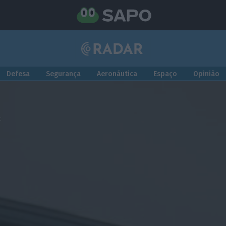
Defesa
Segurança
Aeronáutica
Espaço
Opinião
: