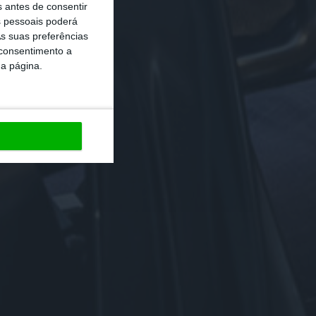
s antes de consentir
 pessoais poderá
s suas preferências
 consentimento a
da página.