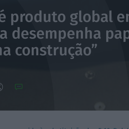
 é produto global 
a desempenha pap
 na construção”