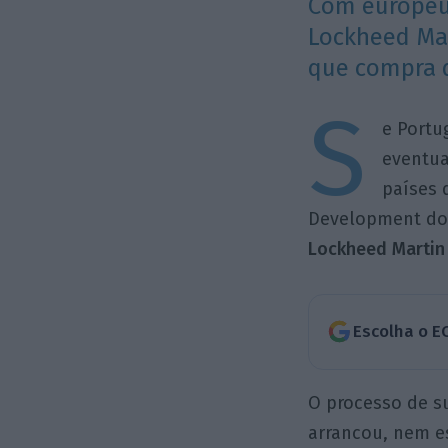
Com europeus
Lockheed Mart
que compra d
S
e Portu
eventua
países 
Development dos
Lockheed Martin
Escolha o E
O processo de su
arrancou, nem e