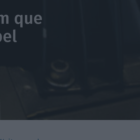
em que
el