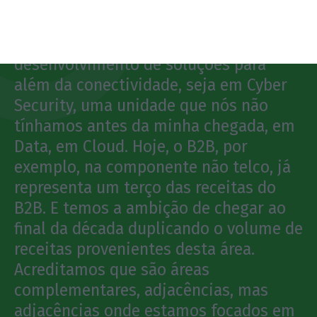
Reforçámos, no B2B, o
desenvolvimento de soluções para
além da conectividade, seja em Cyber
Security, uma unidade que nós não
tínhamos antes da minha chegada, em
Data, em Cloud. Hoje, o B2B, por
exemplo, na componente não telco, já
representa um terço das receitas do
B2B. E temos a ambição de chegar ao
final da década duplicando o volume de
receitas provenientes desta área.
Acreditamos que são áreas
complementares, adjacências, mas
adjacências onde estamos focados em