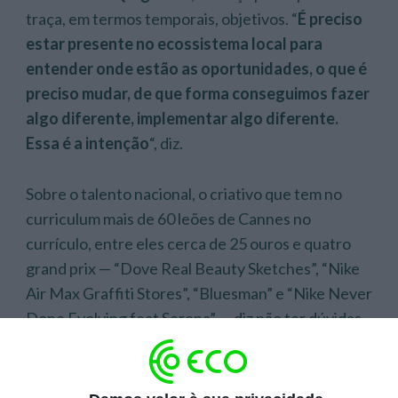
traça, em termos temporais, objetivos. “
É preciso
estar presente no ecossistema local para
entender onde estão as oportunidades, o que é
preciso mudar, de que forma conseguimos fazer
algo diferente, implementar algo diferente.
Essa é a intenção
“, diz.
Sobre o talento nacional, o criativo que tem no
curriculum mais de 60 leões de Cannes no
currículo, entre eles cerca de 25 ouros e quatro
grand prix — “Dove Real Beauty Sketches”, “Nike
Air Max Graffiti Stores”, “Bluesman” e “Nike Never
Done Evolving feat Serena” — diz não ter dúvidas.
“
O talento existe, o que acho importante é
conseguirmos criar as condições para que
grandes talentos nacionais não precisem de ir lá