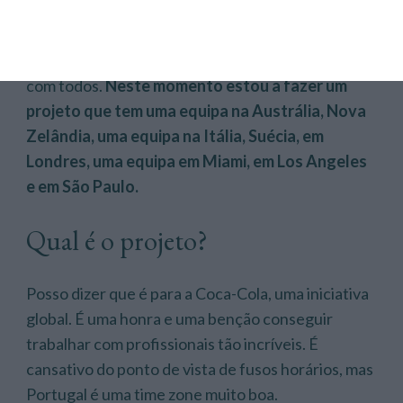
Depende dos projetos, mas diretamente vou
lidando com as lideranças criativas. Estamos
presentes nos cinco continentes e eu trabalho
com todos.
Neste momento estou a fazer um
projeto que tem uma equipa na Austrália, Nova
Zelândia, uma equipa na Itália, Suécia, em
Londres, uma equipa em Miami, em Los Angeles
e em São Paulo.
Qual é o projeto?
Posso dizer que é para a Coca-Cola, uma iniciativa
global. É uma honra e uma benção conseguir
trabalhar com profissionais tão incríveis. É
cansativo do ponto de vista de fusos horários, mas
Portugal é uma time zone muito boa.