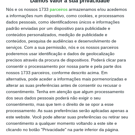
Damos valor à sua privacidade
fora para crescer profissionalmente
“.
Nós e os nossos 1733
parceiros
armazenamos e/ou acedemos
a informações num dispositivo, como cookies, e processamos
dados pessoais, como identificadores únicos e informações
Os orçamentos locais, feitos à medida do país,
padrão enviadas por um dispositivo para publicidade e
também não parecem ser vistos como um
conteúdos personalizados, medição de publicidade e
problema. “Vai muito de acordo com a forma como
conteúdos, pesquisa de audiências e desenvolvimento de
serviços.
Com a sua permissão, nós e os nossos parceiros
abordamos cada projeto.
Por vezes consegue-se
poderemos usar identificação e dados de geolocalização
ser muito mais eficiente com menos pessoas,
precisos através da procura de dispositivos. Poderá clicar para
mas pessoas muito capazes, que vão fazer ali
consentir o processamento por nossa parte e pela parte dos
nossos 1733 parceiros, conforme descrito acima. Em
um sprint criativo e conseguem chegar a uma
alternativa, pode aceder a informações mais pormenorizadas e
ideia, que depois pode ser desenvolvida através
alterar as suas preferências antes de consentir ou recusar o
de um orçamento um pouquinho mais acessível”,
consentimento.
Tenha em atenção que algum processamento
dos seus dados pessoais poderá não exigir o seu
aponta.
consentimento, mas que tem o direito de se opor a esse
processamento. As suas preferências serão aplicadas apenas a
Numa entrevista que é também um balanço
este website. Você pode alterar suas preferências ou retirar seu
consentimento a qualquer momento voltando a este site e
destes últimos 20 anos, o co-fundador da AKQA
clicando no botão "Privacidade" na parte inferior da página.
São Paulo diz que parte do sucesso da sua carreira