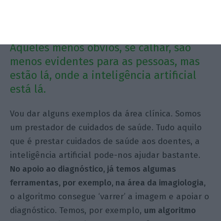
Sim, temos vários exemplos já e temos um
pipeline
que vai correr.
Aqueles menos óbvios, se calhar, são
menos evidentes para as pessoas, mas
estão lá, onde a inteligência artificial
está lá.
Vou dar alguns exemplos da área clínica. Somos
um prestador de cuidados de saúde. Tudo aquilo
que é prestar cuidados de saúde aos doentes, a
inteligência artificial pode-nos ajudar bastante.
No apoio ao diagnóstico, já temos algumas
ferramentas, por exemplo, na área da imagiologia,
o algoritmo consegue ‘varrer’ a imagem e apoiar o
diagnóstico. Temos, por exemplo,
um algoritmo