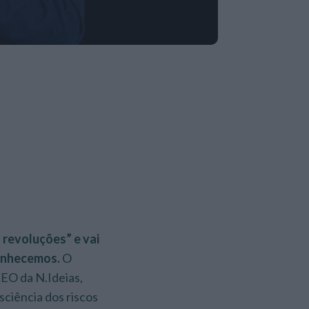
s revoluções” e vai
conhecemos.
O
CEO da N.Ideias,
ciência dos riscos