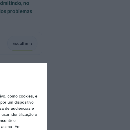
admitindo, no
ios problemas
›
Escolher
 indústria
 de funcionários
ceiros e
 As que vão
vo, como cookies, e
por um dispositivo
sa de audiências e
atro mil
usar identificação e
nsentir o
o com apenas 12
o acima. Em