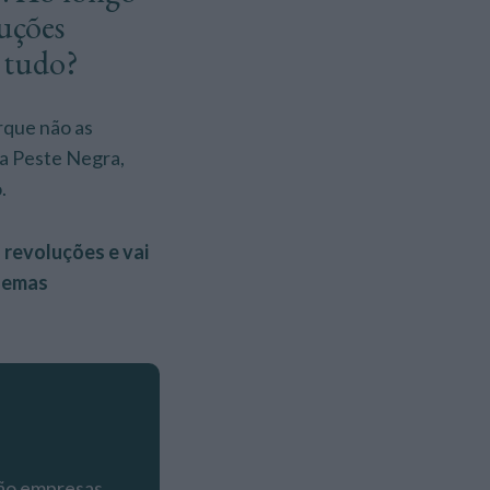
luções
 tudo?
rque não as
… a Peste Negra,
.
 revoluções e vai
blemas
são empresas