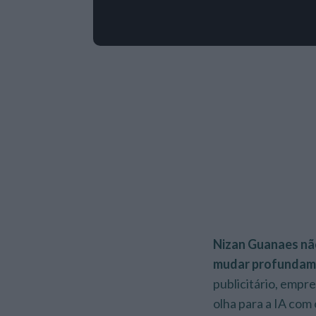
Nizan Guanaes não 
mudar profundame
publicitário, empr
olha para a IA com