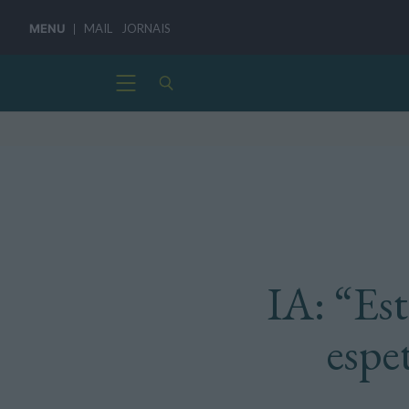
MENU
MAIL
JORNAIS
IA: “Es
espe