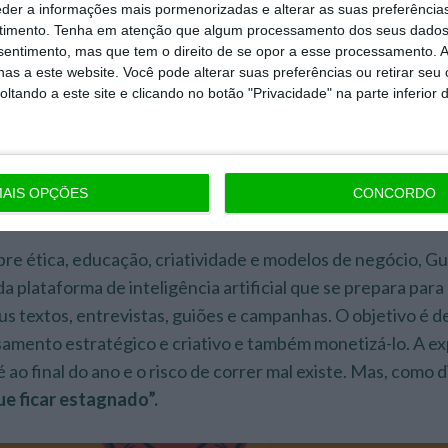
s quais
freelancers
. É o seu
prêt-à-porter,
define
.
eder a informações mais pormenorizadas e alterar as suas preferência
timento.
Tenha em atenção que algum processamento dos seus dados
nsentimento, mas que tem o direito de se opor a esse processamento. A
rio e criativo brasileiro, a IA não representa o “ocaso do 
as a este website. Você pode alterar suas preferências ou retirar seu
s num momento de empoderamento humano
”, defende.
tando a este site e clicando no botão "Privacidade" na parte inferior 
tituirá a criatividade, a intuição ou o “faro” humano. “
Se d
mos instrumentos, o que será decisivo não é a resposta 
 à inteligência artificial
”, resume, apontando o
prompt
AIS OPÇÕES
CONCORDO
 da criatividade.
bre ética, educação, criatividade e modelos de negócio, G
da plataforma de inteligência artificial que se prepara para 
us textos, entrevistas, guiões e campanhas. O objetivo é d
amento estratégico e criativo e também monetizá-lo. A ex
é ao final do ano e o risco de correr mal existe. Mas, como d
e ficar estagnado”.