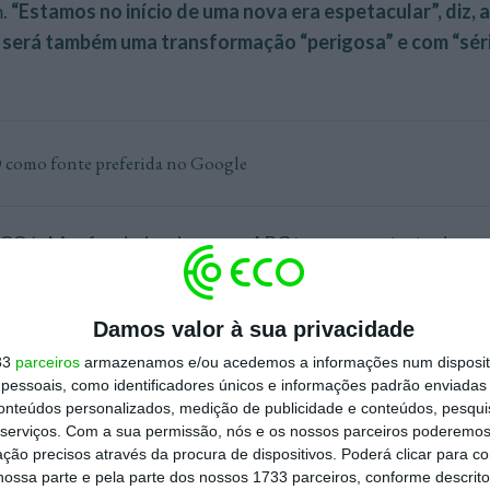
.
“Estamos no início de uma nova era espetacular”, diz, 
a será também uma transformação “perigosa” e com “sér
 como fonte preferida no Google
ECO/+M, o fundador do grupo ABC traça um retrato de uma
tação acelerada, onde as estruturas pesadas e os milhares
a modelos mais leves, flexíveis e assentes em redes de par
Damos valor à sua privacidade
gências vão desaparecer da forma como as conhecemos.
33
parceiros
armazenamos e/ou acedemos a informações num dispositi
 que se vão adaptar
”, afirma.
essoais, como identificadores únicos e informações padrão enviadas 
conteúdos personalizados, medição de publicidade e conteúdos, pesqui
do, liderado e vendido o Grupo ABC –
que chegou a ter qu
serviços.
Com a sua permissão, nós e os nossos parceiros poderemos 
ção precisos através da procura de dispositivos. Poderá clicar para co
o grupo
Omnicom
,
Nizan Guanaes criou uma nova operaçã
ossa parte e pela parte dos nossos 1733 parceiros, conforme descrit