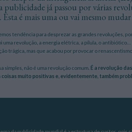
 a publicidade já passou por várias revo
s. Esta é mais uma ou vai mesmo mudar
emos tendência para desprezar as grandes revoluções, po
i uma revolução, a energia elétrica, a pílula, o antibiótico
ção trágica, mas que acabou por provocar o renascentismo
sa simples, não é uma revolução comum.
É a revolução das
á coisas muito positivas e, evidentemente, também pro
ema da publicidade mundial é a estrutura de custos, pois 