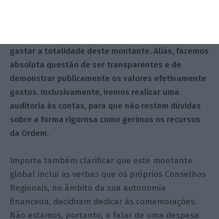
dotação de 743 mil euros, mas importa esclarecer
que este é um valor máximo previsto — um
orçamento previsional. Não significa que vamos
gastar a totalidade deste montante. Aliás, fazemos
absoluta questão de ser transparentes e de
demonstrar publicamente os valores efetivamente
gastos. Inclusivamente, iremos realizar uma
auditoria às contas, para que não restem dúvidas
sobre a forma rigorosa como gerimos os recursos
da Ordem.
Importa também clarificar que este montante
global inclui as verbas que os próprios Conselhos
Regionais, no âmbito da sua autonomia
financeira, decidiram dedicar às comemorações.
Não estamos, portanto, a falar de uma despesa