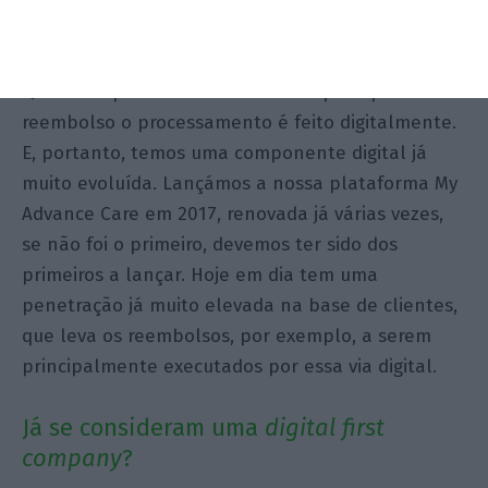
Em atendimentos digitais
estamos a falar de mais
de 95% quanto a reembolsos das despesas
.
Quando a pessoa remete uma despesa para
reembolso o processamento é feito digitalmente.
E, portanto, temos uma componente digital já
muito evoluída. Lançámos a nossa plataforma My
Advance Care em 2017, renovada já várias vezes,
se não foi o primeiro, devemos ter sido dos
primeiros a lançar. Hoje em dia tem uma
penetração já muito elevada na base de clientes,
que leva os reembolsos, por exemplo, a serem
principalmente executados por essa via digital.
Já se consideram uma
digital first
company
?