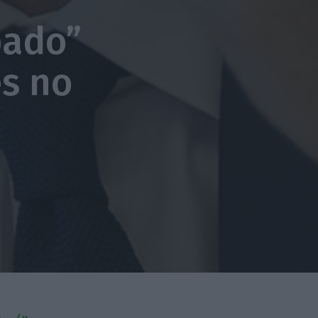
pado”
es no