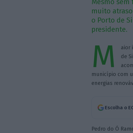
Mesmo sem f
muito atraso
o Porto de S
presidente.
M
aior
de S
acom
município com u
energias renováv
Escolha o E
Pedro do Ó Ramo