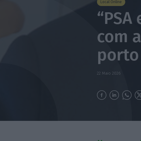
Local Online
“PSA 
com a
porto
22 Maio 2026