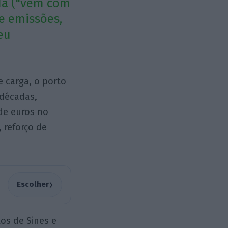
da ("vem com
e emissões,
eu
 carga, o porto
 décadas,
de euros no
 reforço de
›
Escolher
os de Sines e