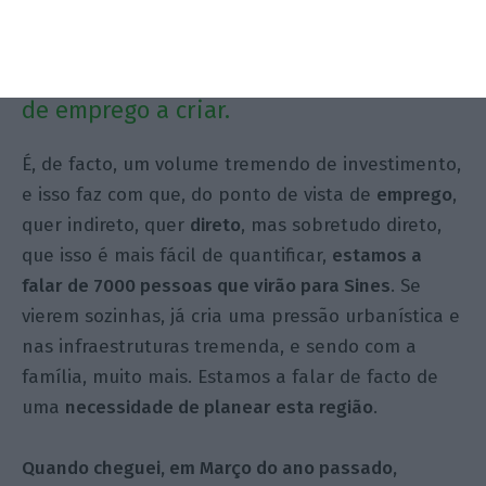
Além dos valores financeiros
impressionantes, há também a escala
de emprego a criar.
É, de facto, um volume tremendo de investimento,
e isso faz com que, do ponto de vista de
emprego
,
quer indireto, quer
direto
, mas sobretudo direto,
que isso é mais fácil de quantificar,
estamos a
falar de 7000 pessoas que virão para Sines
. Se
vierem sozinhas, já cria uma pressão urbanística e
nas infraestruturas tremenda, e sendo com a
família, muito mais. Estamos a falar de facto de
uma
necessidade de planear esta região
.
Quando cheguei, em Março do ano passado,