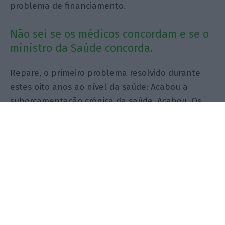
problema de financiamento.
Não sei se os médicos concordam e se o
ministro da Saúde concorda.
Repare, o primeiro problema resolvido durante
estes oito anos ao nível da saúde: Acabou a
suborçamentação crónica da saúde. Acabou. Os
serviços de saúde têm os meios financeiros
necessários, o que é preciso é uma reforma da sua
organização, que é, aliás, uma reforma que está
em curso, com várias dimensões, como a
separação entre aquilo que é a definição de
políticas e aquilo que é a gestão operacional do
serviço e a sua gestão em rede, porque não é
expectável que nos próximos oito anos o país