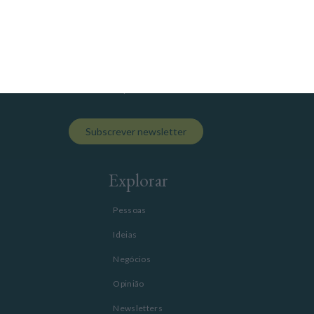
O +M é um jornal económico digital sobre marketing
e publicidade. O +M será mais Marcas, mais Meios,
mais Mercado. Sempre com rigor informativo e
independência.
Subscrever newsletter
Explorar
Pessoas
Ideias
Negócios
Opinião
Newsletters