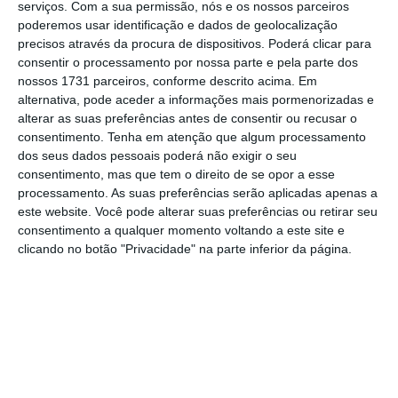
serviços.
Com a sua permissão, nós e os nossos parceiros
a Portugal. Tiago Branco,
poderemos usar identificação e dados de geolocalização
managing director da
precisos através da procura de dispositivos. Poderá clicar para
empresa, explica o propósito.
consentir o processamento por nossa parte e pela parte dos
nossos 1731 parceiros, conforme descrito acima. Em
alternativa, pode aceder a informações mais pormenorizadas e
alterar as suas preferências antes de consentir ou recusar o
consentimento.
Tenha em atenção que algum processamento
dos seus dados pessoais poderá não exigir o seu
consentimento, mas que tem o direito de se opor a esse
processamento. As suas preferências serão aplicadas apenas a
este website. Você pode alterar suas preferências ou retirar seu
consentimento a qualquer momento voltando a este site e
clicando no botão "Privacidade" na parte inferior da página.
"Recentemente participei num
pitch
em que
possivelmente 90% das questões finais estavam