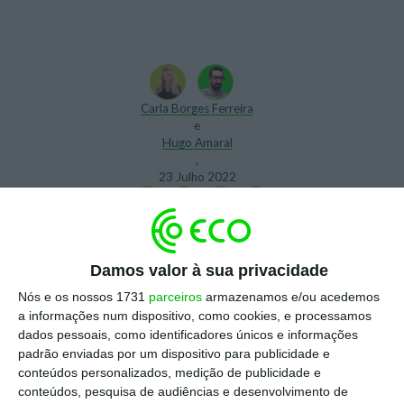
Carla Borges Ferreira
e
Hugo Amaral
,
23 Julho 2022
Damos valor à sua privacidade
A TRKKN, consultora do
Nós e os nossos 1731
parceiros
armazenamos e/ou acedemos
a informações num dispositivo, como cookies, e processamos
Omnicom Media Group
dados pessoais, como identificadores únicos e informações
especializada em análise
padrão enviadas por um dispositivo para publicidade e
digital e gestão de
conteúdos personalizados, medição de publicidade e
informação na cloud, chegou
conteúdos, pesquisa de audiências e desenvolvimento de