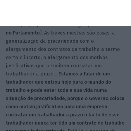
a CGTP disse desde o início, que o Governo nunca
se mostrou aberto a discutir, a negociar, a dialogar.
Isto confirma-se, quando as traves mestras estão
todas [na proposta de lei entregue pelo Governo
no Parlamento].
As traves mestras são essas: a
generalização da precariedade com o
alargamento dos contratos de trabalho a termo
certo e incerto, o alargamento dos motivos
justificativos que permitem contratar um
trabalhador a prazo…
Estamos a falar de um
trabalhador que entrou hoje para o mundo do
trabalho e pode estar toda a sua vida numa
situação de precariedade, porque o Governo coloca
como motivo justificativo para uma empresa
contratar um trabalhador a prazo o facto de esse
trabalhador nunca ter tido um contrato de trabalho