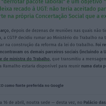
 "derrotar pacote laboral" é um objetivo
deixa recado à UGT: não teria aceitado pa
rte na própria Concertação Social que a ex
março
, depois de dezenas de reuniões nas quais não ti
a, a CGTP decidiu rumar ao Ministério do Trabalho na 
par na construção da reforma da lei do trabalho.
Foi r
encontravam os demais parceiros sociais (incluindo a 
e de ministra do
Trabalho
, que transmitiu a mensage
a Ramalho estaria disponível para reunir
numa data p
CO como fonte preferida no Google
 16 de abril, noutra sede — desta vez, no
Palácio das