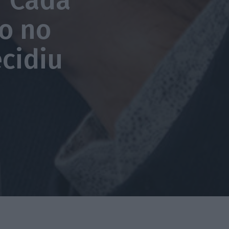
 “Cada
o no
cidiu