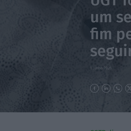
UGT f
um se
fim p
segui
1 Junho 2026