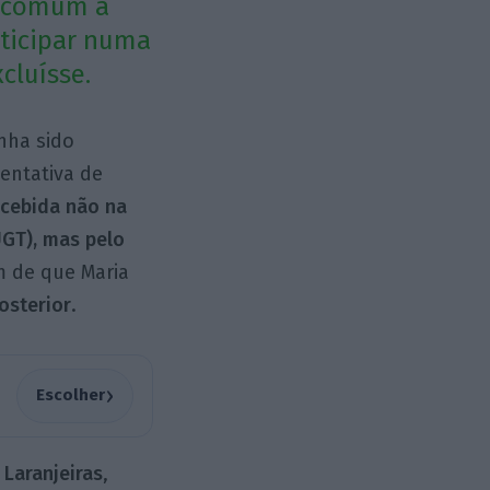
 "comum a
rticipar numa
cluísse.
nha sido
tentativa de
ecebida não na
UGT), mas pelo
m de que Maria
osterior
.
›
Escolher
 Laranjeiras
,