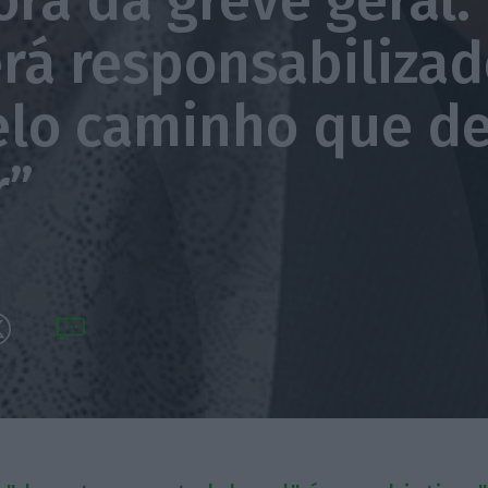
ora da greve geral.
rá responsabilizad
elo caminho que de
r”