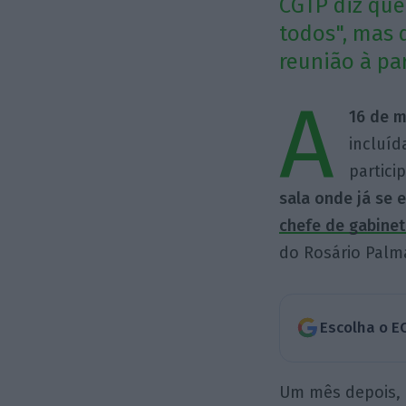
CGTP diz que
todos", mas 
reunião à pa
A
16 de 
incluíd
partici
sala onde já se 
chefe de gabinet
do Rosário Palm
Escolha o E
Um mês depois, a