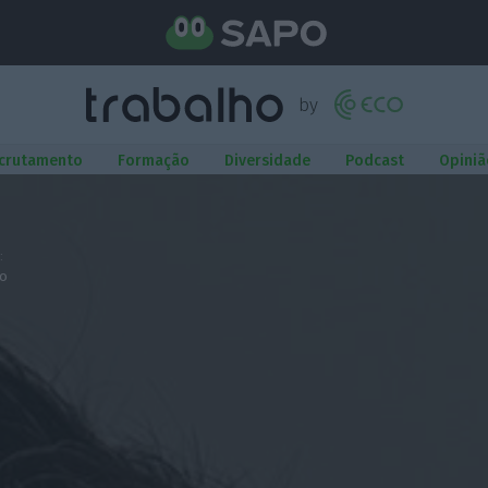
crutamento
Formação
Diversidade
Podcast
Opiniã
:
io