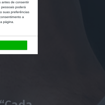
s antes de consentir
 pessoais poderá
s suas preferências
 consentimento a
da página.