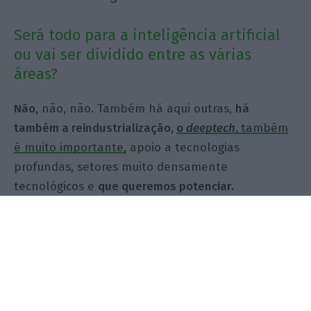
Será todo para a inteligência artificial
ou vai ser dividido entre as várias
áreas?
Não,
não, não. Também há aqui outras,
há
também a reindustrialização,
o
deeptech
,
t
ambém
é muito importante,
apoio a tecnologias
profundas, setores muito densamente
tecnológicos e
que queremos potenciar.
O dinheiro que está nas empresas não
é demais. Aliás, este IFIC é uma forma