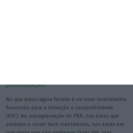
Feita esta reprogramação do PRR, que
ainda precisa de luz verde de Bruxelas,
o que é que agora lhe inspira mais
preocupação?
No que estou agora focado é no novo instrumento
financeiro para a inovação e competitividade
(IFIC). Na reprogramação do PRR, nas áreas que
estavam a correr bem mantivemos, nas áreas em
que vimos que não podíamos fazer 100, mas