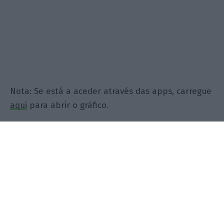
Nota: Se está a aceder através das apps, carregue
aqui
para abrir o gráfico.
Libra instável afasta
negócios
Para Gonçalo Pina, “
a libra já não era muito
importante antes do Brexit, mas era estável
“. Caiu
logo a seguir ao referendo e nunca recuperou o
nível anterior face ao dólar e ao euro, vinca. “O