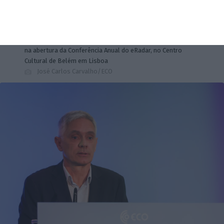
Ricardo Conde, Presidente da Agência Espacial Portuguesa,
na abertura da Conferência Anual do eRadar, no Centro
Cultural de Belém em Lisboa
José Carlos Carvalho/ECO