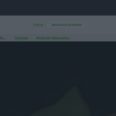
Entrar
Assinatura premium
 de…
Opinião
Podcast Advocatus