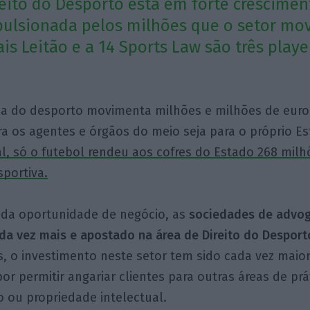
reito do Desporto está em forte crescime
pulsionada pelos milhões que o setor mo
ais Leitão e a 14 Sports Law são três play
ia do desporto movimenta milhões e milhões de euro
ra os agentes e órgãos do meio seja para o próprio Es
l, só o futebol rendeu aos cofres do Estado 268 milh
portiva.
da oportunidade de negócio, as
sociedades de advo
da vez mais e apostado na área de Direito do Desport
, o investimento neste setor tem sido cada vez maio
or permitir angariar clientes para outras áreas de pr
io ou propriedade intelectual.