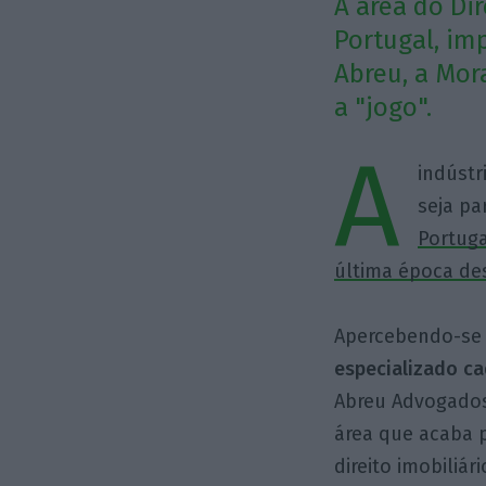
A área do Di
Portugal, im
Abreu, a Mor
a "jogo".
A
indústr
seja pa
Portuga
última época des
Apercebendo-se 
especializado ca
Abreu Advogados
área que acaba p
direito imobiliár