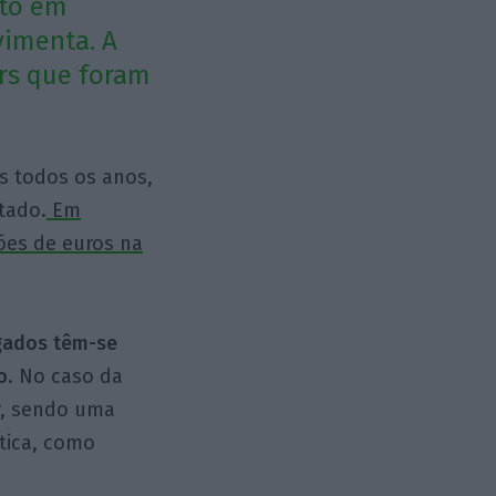
nto em
vimenta. A
ers que foram
s todos os anos,
tado.
Em
ões de euros na
gados têm-se
o
. No caso da
r, sendo uma
ática, como