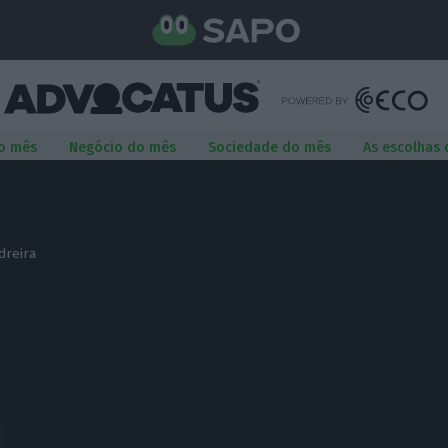
o mês
Negócio do mês
Sociedade do mês
As escolhas
dreira